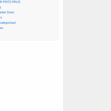
R FRITZ PRIJS
g
eder Doen
rs
categorized
deo