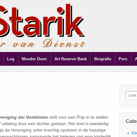
Log
Moeder Doen
Art Reserve Bank
Biografie
Pers
reniging der Vomitisten
stelt voor een Prijs in te stellen
Cate
uitlating door een dichter gedaan. Het doel is tweeledig:
rijs de Vereniging zelve krachtig opstoten in de haastige
Ee
de verwachtingen aangaande het beleven van enig kinderlijk