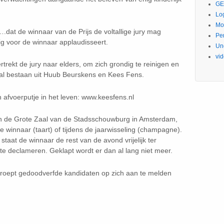
GE
Lo
Mo
….dat de winnaar van de Prijs de voltallige jury mag
Pe
ig voor de winnaar applaudisseert.
Un
vi
vertrekt de jury naar elders, om zich grondig te reinigen en
zal bestaan uit Huub Beurskens en Kees Fens.
n afvoerputje in het leven: www.keesfens.nl
en in de Grote Zaal van de Stadsschouwburg in Amsterdam,
 winnaar (taart) of tijdens de jaarwisseling (champagne).
staat de winnaar de rest van de avond vrijelijk ter
 te declameren. Geklapt wordt er dan al lang niet meer.
g roept gedoodverfde kandidaten op zich aan te melden