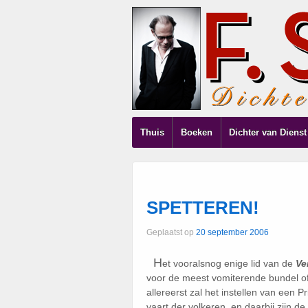
Thuis
Boeken
Dichter van Dienst
SPETTEREN!
Geplaatst op
20 september 2006
H
et vooralsnog enige lid van de
Ve
voor de meest vomiterende bundel of 
allereerst zal het instellen van een P
vaart der volkeren, en daarbij zijn 