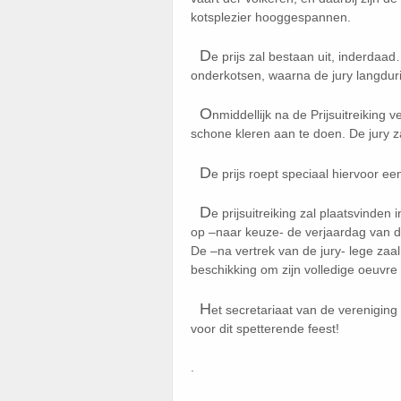
kotsplezier hooggespannen.
D
e prijs zal bestaan uit, inderdaad
onderkotsen, waarna de jury langdur
O
nmiddellijk na de Prijsuitreiking 
schone kleren aan te doen. De jury 
D
e prijs roept speciaal hiervoor ee
D
e prijsuitreiking zal plaatsvind
op –naar keuze- de verjaardag van de
De –na vertrek van de jury- lege zaal 
beschikking om zijn volledige oeuvre
H
et secretariaat van de verenigin
voor dit spetterende feest!
.