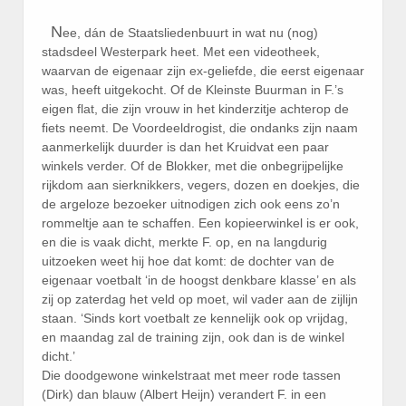
N
ee, dán de Staatsliedenbuurt in wat nu (nog)
stadsdeel Westerpark heet. Met een videotheek,
waarvan de eigenaar zijn ex-geliefde, die eerst eigenaar
was, heeft uitgekocht. Of de Kleinste Buurman in F.’s
eigen flat, die zijn vrouw in het kinderzitje achterop de
fiets neemt. De Voordeeldrogist, die ondanks zijn naam
aanmerkelijk duurder is dan het Kruidvat een paar
winkels verder. Of de Blokker, met die onbegrijpelijke
rijkdom aan sierknikkers, vegers, dozen en doekjes, die
de argeloze bezoeker uitnodigen zich ook eens zo’n
rommeltje aan te schaffen. Een kopieerwinkel is er ook,
en die is vaak dicht, merkte F. op, en na langdurig
uitzoeken weet hij hoe dat komt: de dochter van de
eigenaar voetbalt ‘in de hoogst denkbare klasse’ en als
zij op zaterdag het veld op moet, wil vader aan de zijlijn
staan. ‘Sinds kort voetbalt ze kennelijk ook op vrijdag,
en maandag zal de training zijn, ook dan is de winkel
dicht.’
Die doodgewone winkelstraat met meer rode tassen
(Dirk) dan blauw (Albert Heijn) verandert F. in een