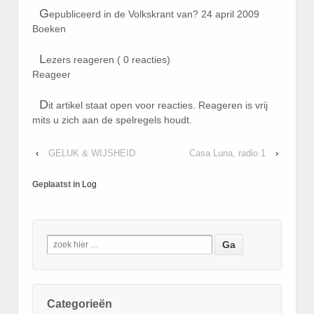
G
epubliceerd in de Volkskrant van? 24 april 2009
Boeken
L
ezers reageren ( 0 reacties)
Reageer
D
it artikel staat open voor reacties. Reageren is vrij
mits u zich aan de spelregels houdt.
‹
GELUK & WIJSHEID
Casa Luna, radio 1
›
Geplaatst in
Log
Categorieën