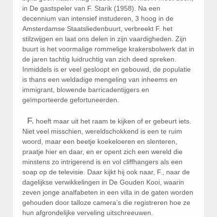
in De gastspeler van F. Starik (1958). Na een
decennium van intensief instuderen, 3 hoog in de
Amsterdamse Staatsliedenbuurt, verbreekt F. het
stilzwijgen en laat ons delen in zijn vaardigheden. Zijn
buurt is het voormalige rommelige krakersbolwerk dat in
de jaren tachtig luidruchtig van zich deed spreken.
Inmiddels is er veel gesloopt en gebouwd, de populatie
is thans een weldadige mengeling van inheems en
immigrant, blowende barricadentijgers en
geïmporteerde gefortuneerden.
F.
hoeft maar uit het raam te kijken of er gebeurt iets.
Niet veel misschien, wereldschokkend is een te ruim
woord, maar een beetje koekeloeren en slenteren,
praatje hier en daar, en er opent zich een wereld die
minstens zo intrigerend is en vol cliffhangers als een
soap op de televisie. Daar kijkt hij ook naar, F., naar de
dagelijkse verwikkelingen in De Gouden Kooi, waarin
zeven jonge analfabeten in een villa in de gaten worden
gehouden door talloze camera’s die registreren hoe ze
hun afgrondelijke verveling uitschreeuwen.