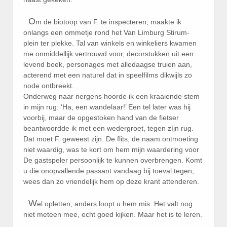
O
m de biotoop van F. te inspecteren, maakte ik
onlangs een ommetje rond het Van Limburg Stirum-
plein ter plekke. Tal van winkels en winkeliers kwamen
me onmiddellijk vertrouwd voor, decorstukken uit een
levend boek, personages met alledaagse truien aan,
acterend met een naturel dat in speelfilms dikwijls zo
node ontbreekt.
Onderweg naar nergens hoorde ik een kraaiende stem
in mijn rug: ‘Ha, een wandelaar!’ Een tel later was hij
voorbij, maar de opgestoken hand van de fietser
beantwoordde ik met een wedergroet, tegen zíjn rug.
Dat moet F. geweest zijn. De flits, de naam ontmoeting
niet waardig, was te kort om hem mijn waardering voor
De gastspeler persoonlijk te kunnen overbrengen. Komt
u die onopvallende passant vandaag bij toeval tegen,
wees dan zo vriendelijk hem op deze krant attenderen.
W
el opletten, anders loopt u hem mis. Het valt nog
niet meteen mee, echt goed kijken. Maar het is te leren.