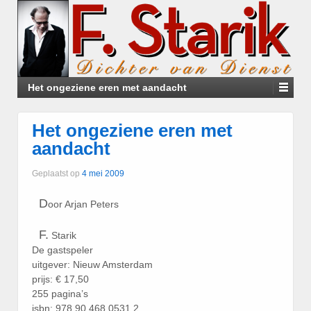
Het ongeziene eren met aandacht
Het ongeziene eren met
aandacht
Geplaatst op
4 mei 2009
D
oor Arjan Peters
F.
Starik
De gastspeler
uitgever: Nieuw Amsterdam
prijs: € 17,50
255 pagina’s
isbn: 978 90 468 0531 2