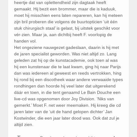
heertje dat van oplettendheid zijn dagtaak heeft
gemaakt. Hij bezit een brommer, maar die is kaduuk,
moet hij misschien eens laten repareren, kan hij meteen
zijn bril proberen die volgens de buurtopticien ‘uit één
stuk chirurgisch staal’ is gelast, bij uitstek geschikt voor
vér-zien. Maar ja, aan dichtbij heeft F. voorlopig de
handen vol.
Het ongeziene nauwgezet gadeslaan, daarin is hij met
de jaren specialist geworden. Was niet altijd zo. Lang
geleden zat hij op de kunstacademie, ook toen al was
hij een kunstenaar die te laat kwam, ging hij naar Parijs
dan was iedereen al geweest en reeds vertrokken, hing
hij rond bij een discotheek waar andere verwaaide types
rondhingen dan hoorde hij veel later dat uitgerekend
dáár en toen, in die tent genaamd Le Bain Douche een
live-cd was opgenomen door Joy Division. ‘Niks van
gemerkt.’ Moet F. net weer meemaken. Hij kreeg die cd
jaren later van de ‘uit de hand gelopen dichter’ Jan
Kostwinder, die een jaar later dood was. Ook dat zul je
altijd zien.