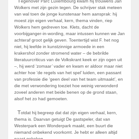
T
egenover Parc Luxembourg kwam hij trouwens Jan
Wolkers met zijn gezin tegen. De schrijver stak meteen
van wal toen de jonge kunstenaar hem aansprak: hij
moest zijn eigen verhaal, kern, thema vinden, riep
Wolkers hem gedreven toe. Klets, dacht de
voorbijganger-in-wording, maar intussen kunnen we Jan
achteraf groot gelijk geven. Toentertijd wist F. het nog
niet, hij leefde in kunstzinnige armoede in een
krakershol zonder stromend water – de bebrilde
literatuurcriticus van de Volkskrant keek er zijn ogen uit
–, hij werd ‘zomaar’ vader en kwam er aldoor maar niet
achter hoe ‘de regels van het spel’ luiden, een passant
van professie die ‘geen deel van het team uitmaakt’, en
die met verwondering toeziet hoe weinig verwonderd
zoveel anderen met beide benen op de grond staan,
alsof het zo had gemoeten.
T
otdat hij begreep dat dat zijn eigen verhaal, kern,
thema is. Daarvan getuigt De gastspeler, dat van
Westerpark een Wonderpark maakt, een buurt die
niemand onbekend voorkomt. Je hebt er alleen altijd
naast gekeken.