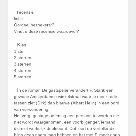
r
ecensie
fictie
Oordeel bezoekers:?
Vindt u deze recensie waardevol?
K
ies
1 ster
2 sterren
3 sterren
4 sterren
5 sterren
I
n de roman De gastspeler verandert F. Starik een
gewone Amsterdamse winkelstraat waar je meer rode
tassen ziet (Dirk) dan blauwe (Albert Heijn) in een oord
van verwondering.
Het vergt gestage oefening een persoon te worden die
niet wordt waargenomen, een voorbijganger, iemand
die niet werkelijk deelneemt. Dat leert de verteller die
bijna geen naam mag hebben en het met F. moet doen,