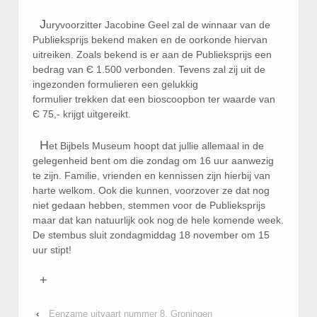
J
uryvoorzitter Jacobine Geel zal de winnaar van de
Publieksprijs bekend maken en de oorkonde hiervan
uitreiken. Zoals bekend is er aan de Publieksprijs een
bedrag van Є 1.500 verbonden. Tevens zal zij uit de
ingezonden formulieren een gelukkig
formulier trekken dat een bioscoopbon ter waarde van
Є 75,- krijgt uitgereikt.
H
et Bijbels Museum hoopt dat jullie allemaal in de
gelegenheid bent om die zondag om 16 uur aanwezig
te zijn. Familie, vrienden en kennissen zijn hierbij van
harte welkom. Ook die kunnen, voorzover ze dat nog
niet gedaan hebben, stemmen voor de Publieksprijs
maar dat kan natuurlijk ook nog de hele komende week.
De stembus sluit zondagmiddag 18 november om 15
uur stipt!
+
‹
Eenzame uitvaart nummer 8, Groningen