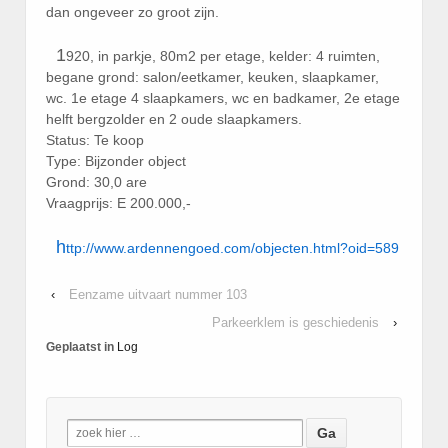
dan ongeveer zo groot zijn.
1
920, in parkje, 80m2 per etage, kelder: 4 ruimten,
begane grond: salon/eetkamer, keuken, slaapkamer,
wc. 1e etage 4 slaapkamers, wc en badkamer, 2e etage
helft bergzolder en 2 oude slaapkamers.
Status: Te koop
Type: Bijzonder object
Grond: 30,0 are
Vraagprijs: E 200.000,-
h
ttp://www.ardennengoed.com/objecten.html?oid=589
‹
Eenzame uitvaart nummer 103
Parkeerklem is geschiedenis
›
Geplaatst in
Log