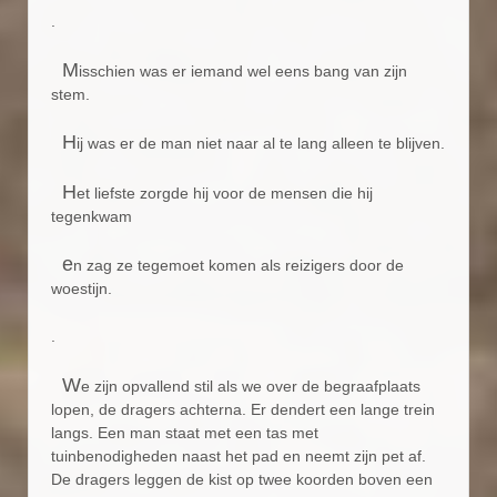
.
M
isschien was er iemand wel eens bang van zijn
stem.
H
ij was er de man niet naar al te lang alleen te blijven.
H
et liefste zorgde hij voor de mensen die hij
tegenkwam
e
n zag ze tegemoet komen als reizigers door de
woestijn.
.
W
e zijn opvallend stil als we over de begraafplaats
lopen, de dragers achterna. Er dendert een lange trein
langs. Een man staat met een tas met
tuinbenodigheden naast het pad en neemt zijn pet af.
De dragers leggen de kist op twee koorden boven een