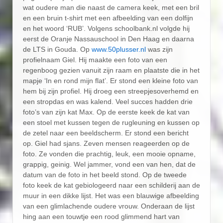
wat oudere man die naast de camera keek, met een bril
en een bruin t-shirt met een afbeelding van een dolfijn
en het woord ‘RUB’. Volgens schoolbank.nl volgde hij
eerst de Oranje Nassauschool in Den Haag en daarna
de LTS in Gouda. Op
www.50plusser.nl
was zijn
profielnaam Giel. Hij maakte een foto van een
regenboog gezien vanuit zijn raam en plaatste die in het
mapje ‘In en rond mijn flat’. Er stond een kleine foto van
hem bij zijn profiel. Hij droeg een streepjesoverhemd en
een stropdas en was kalend. Veel succes hadden drie
foto’s van zijn kat Max. Op de eerste keek de kat van
een stoel met kussen tegen de rugleuning en kussen op
de zetel naar een beeldscherm. Er stond een bericht
op. Giel had sjans. Zeven mensen reageerden op de
foto. Ze vonden die prachtig, leuk, een mooie opname,
grappig, geinig. Wel jammer, vond een van hen, dat de
datum van de foto in het beeld stond. Op de tweede
foto keek de kat gebiologeerd naar een schilderij aan de
muur in een dikke lijst. Het was een blauwige afbeelding
van een glimlachende oudere vrouw. Onderaan de lijst
hing aan een touwtje een rood glimmend hart van