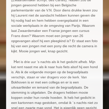
jongen gewoond hebben bij een Belgische
parlementariër van de V.N. Door diens drukke leven zou
hij Laurent niet de aandacht hebben kunnen geven die
hij nodig had en hem hebben overgeplaatst in een
sociale werkplaats in de omgeving van Parijs. Waarom
laat Zwaardemaker een Franse jongen een cursus
Frans doen? Waarom moet een jongen van 26
opgevangen alsof hij een pleegkind is? Er staat een foto
bij van een jongen met een pony die recht de camera in
kijkt. Mooie jongen wel, knap gezicht.
H
et is drie uur ’s nachts als ik het gedicht afheb. Mijn
kat rent naast me als ik naar huis fiets alsof hij een hond
is. Als ik de volgende morgen op de begraafplaats
verschijn, staan er vier dragers voor de kerk. Van
Bokhoven is er met een collega en er is een
uitvaartleider en iemand van de begraafplaats. De
stemming is uitgelaten. De dragers hebben mooie
koppen onder hun ronde hoeden. Ik heb het gedicht in
een kartonnen map gestoken, omdat ik ´s nachts niet zo
snel een zwarte map vond. Het is eigenlijk geen gezicht,