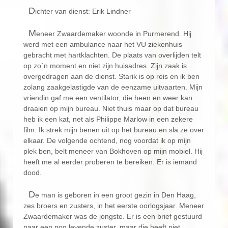
D
ichter van dienst: Erik Lindner
M
eneer Zwaardemaker woonde in Purmerend. Hij
werd met een ambulance naar het VU ziekenhuis
gebracht met hartklachten. De plaats van overlijden telt
op zo´n moment en niet zijn huisadres. Zijn zaak is
overgedragen aan de dienst. Starik is op reis en ik ben
zolang zaakgelastigde van de eenzame uitvaarten. Mijn
vriendin gaf me een ventilator, die heen en weer kan
draaien op mijn bureau. Niet thuis maar op dat bureau
heb ik een kat, net als Philippe Marlow in een zekere
film. Ik strek mijn benen uit op het bureau en sla ze over
elkaar. De volgende ochtend, nog voordat ik op mijn
plek ben, belt meneer van Bokhoven op mijn mobiel. Hij
heeft me al eerder proberen te bereiken. Er is iemand
dood.
D
e man is geboren in een groot gezin in Den Haag,
zes broers en zusters, in het eerste oorlogsjaar. Meneer
Zwaardemaker was de jongste. Er is een brief gestuurd
naar een nog levende zuster, maar die heeft niet