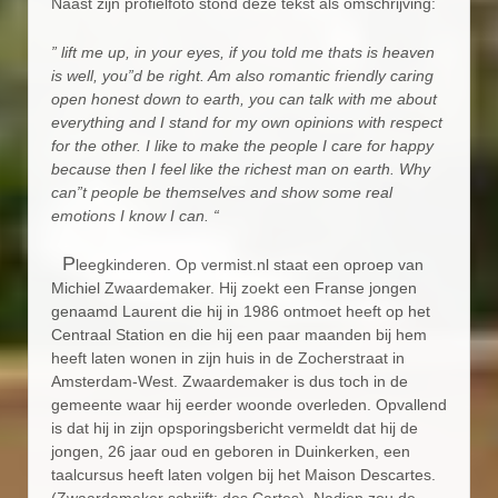
Naast zijn profielfoto stond deze tekst als omschrijving:
” lift me up, in your eyes, if you told me thats is heaven
is well, you”d be right. Am also romantic friendly caring
open honest down to earth, you can talk with me about
everything and I stand for my own opinions with respect
for the other. I like to make the people I care for happy
because then I feel like the richest man on earth. Why
can”t people be themselves and show some real
emotions I know I can. “
P
leegkinderen. Op vermist.nl staat een oproep van
Michiel Zwaardemaker. Hij zoekt een Franse jongen
genaamd Laurent die hij in 1986 ontmoet heeft op het
Centraal Station en die hij een paar maanden bij hem
heeft laten wonen in zijn huis in de Zocherstraat in
Amsterdam-West. Zwaardemaker is dus toch in de
gemeente waar hij eerder woonde overleden. Opvallend
is dat hij in zijn opsporingsbericht vermeldt dat hij de
jongen, 26 jaar oud en geboren in Duinkerken, een
taalcursus heeft laten volgen bij het Maison Descartes.
(Zwaardemaker schrijft: des Cartes). Nadien zou de