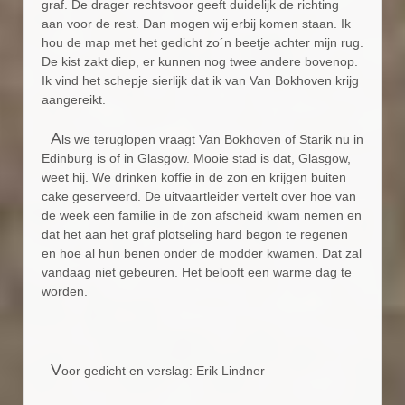
graf. De drager rechtsvoor geeft duidelijk de richting
aan voor de rest. Dan mogen wij erbij komen staan. Ik
hou de map met het gedicht zo´n beetje achter mijn rug.
De kist zakt diep, er kunnen nog twee andere bovenop.
Ik vind het schepje sierlijk dat ik van Van Bokhoven krijg
aangereikt.
A
ls we teruglopen vraagt Van Bokhoven of Starik nu in
Edinburg is of in Glasgow. Mooie stad is dat, Glasgow,
weet hij. We drinken koffie in de zon en krijgen buiten
cake geserveerd. De uitvaartleider vertelt over hoe van
de week een familie in de zon afscheid kwam nemen en
dat het aan het graf plotseling hard begon te regenen
en hoe al hun benen onder de modder kwamen. Dat zal
vandaag niet gebeuren. Het belooft een warme dag te
worden.
.
V
oor gedicht en verslag: Erik Lindner