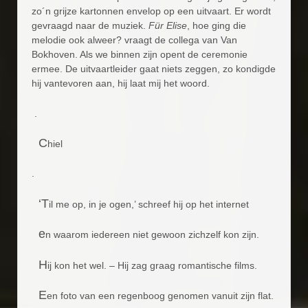
zo´n grijze kartonnen envelop op een uitvaart. Er wordt
gevraagd naar de muziek.
Für Elise
, hoe ging die
melodie ook alweer? vraagt de collega van Van
Bokhoven. Als we binnen zijn opent de ceremonie
ermee. De uitvaartleider gaat niets zeggen, zo kondigde
hij vantevoren aan, hij laat mij het woord.
.
C
hiel
.
‘T
il me op, in je ogen,’ schreef hij op het internet
e
n waarom iedereen niet gewoon zichzelf kon zijn.
H
ij kon het wel. – Hij zag graag romantische films.
E
en foto van een regenboog genomen vanuit zijn flat.