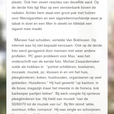
plastic. Ook hier zeven reacties van dezelfde aard. Op
de derde foto ligt Max op een vensterbank boven de
radiator. Achter hem staat een groot pak met hulzen
voor filtersigaretten en een sigarettenmachientje waar je
tabak in doet en een filter in steekt en klikklak een
sigaret mee maakt.
M
eneer had schulden, vertelde Van Bokhoven. Op
internet was hij niet bepaald eenzaam. Ook op de derde
foto werd gerageerd door mensen met weer andere
profielen. ‘PC geen probleem voor Max,’ was het
onderschrift van de eerste foto. Michiel Zwaardemaker
vulde als hobbies in: “portret schilderen, boetseren,
mozaiek, muziek, pc, klussen in en om het huis,
pleegkinderen, koken, huishouden, organiseren op veel
gebieden. Huisdieren.” Hij had gewerkt “op kantoor, in
de bouw, magazijn maar het meeste in de horeca, kok
barkeeper partijen kelner”. Bij werk voegde hij opnieuw
pleegkinderen toe. Hij hield van muziek “van de
50/60/70 tot de muziek van nu”. Bij film stond ‘aktie,
avontuur, triller, romance’. Hij was single en schorpioen.