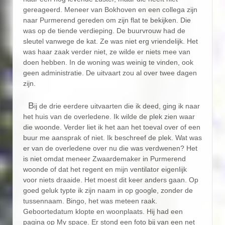
gereageerd. Meneer van Bokhoven en een collega zijn
naar Purmerend gereden om zijn flat te bekijken. Die
was op de tiende verdieping. De buurvrouw had de
sleutel vanwege de kat. Ze was niet erg vriendelijk. Het
was haar zaak verder niet, ze wilde er niets mee van
doen hebben. In de woning was weinig te vinden, ook
geen administratie. De uitvaart zou al over twee dagen
zijn.
B
ij de drie eerdere uitvaarten die ik deed, ging ik naar
het huis van de overledene. Ik wilde de plek zien waar
die woonde. Verder liet ik het aan het toeval over of een
buur me aansprak of niet. Ik beschreef de plek. Wat was
er van de overledene over nu die was verdwenen? Het
is niet omdat meneer Zwaardemaker in Purmerend
woonde of dat het regent en mijn ventilator eigenlijk
voor niets draaide. Het moest dit keer anders gaan. Op
goed geluk typte ik zijn naam in op google, zonder de
tussennaam. Bingo, het was meteen raak.
Geboortedatum klopte en woonplaats. Hij had een
pagina op My space. Er stond een foto bij van een net