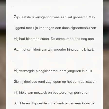
.
Z
ijn laatste levensgenoot was een kat genaamd Max
l
iggend met zijn kop tegen een doos sigarettenhulzen
H
ij had bloemen staan. De computer stond nog aan.
A
an het schilderij van zijn moeder hing een dik hart.
.
H
ij verzorgde pleegkinderen, nam jongeren in huis
d
ie hij doelloos rond zag lopen op het centraal station.
H
ij hield van mozaiek en boetseren en portretten
s
childeren. Hij werkte in de kantine van een kazerne.