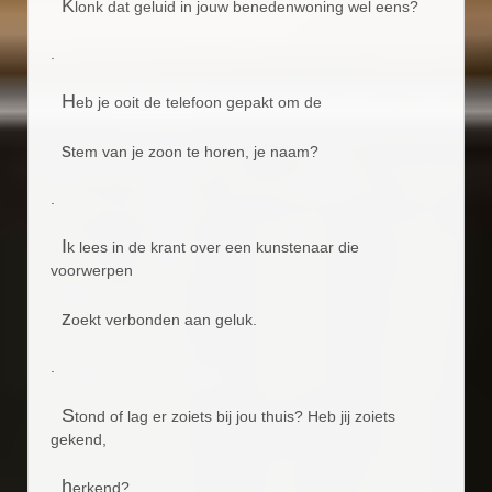
K
lonk dat geluid in jouw benedenwoning wel eens?
.
H
eb je ooit de telefoon gepakt om de
s
tem van je zoon te horen, je naam?
.
I
k lees in de krant over een kunstenaar die
voorwerpen
z
oekt verbonden aan geluk.
.
S
tond of lag er zoiets bij jou thuis? Heb jij zoiets
gekend,
h
erkend?