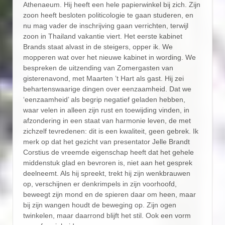
Athenaeum. Hij heeft een hele papierwinkel bij zich. Zijn
zoon heeft besloten politicologie te gaan studeren, en
nu mag vader de inschrijving gaan verrichten, terwijl
zoon in Thailand vakantie viert. Het eerste kabinet
Brands staat alvast in de steigers, opper ik. We
mopperen wat over het nieuwe kabinet in wording. We
bespreken de uitzending van Zomergasten van
gisterenavond, met Maarten ’t Hart als gast. Hij zei
behartenswaarige dingen over eenzaamheid. Dat we
‘eenzaamheid’ als begrip negatief geladen hebben,
waar velen in alleen zijn rust en toewijding vinden, in
afzondering in een staat van harmonie leven, de met
zichzelf tevredenen: dit is een kwaliteit, geen gebrek. Ik
merk op dat het gezicht van presentator Jelle Brandt
Corstius de vreemde eigenschap heeft dat het gehele
middenstuk glad en bevroren is, niet aan het gesprek
deelneemt. Als hij spreekt, trekt hij zijn wenkbrauwen
op, verschijnen er denkrimpels in zijn voorhoofd,
beweegt zijn mond en de spieren daar om heen, maar
bij zijn wangen houdt de beweging op. Zijn ogen
twinkelen, maar daarrond blijft het stil. Ook een vorm