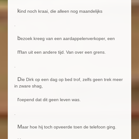
k
ind noch kraai, die alleen nog maandelijks
.
b
ezoek kreeg van een aardappelenverkoper, een
m
an uit een andere tijd. Van over een grens.
.
D
ie Dirk op een dag op bed trof, zelfs geen trek meer
in zware shag,
r
oepend dat dit geen leven was.
.
M
aar hoe hij toch opveerde toen de telefoon ging.