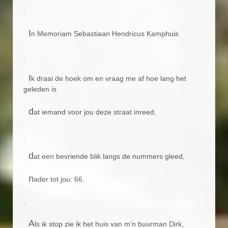
.
I
n Memoriam Sebastiaan Hendricus Kamphuis
.
I
k draai de hoek om en vraag me af hoe lang het
geleden is
d
at iemand voor jou deze straat inreed,
.
d
at een bevriende blik langs de nummers gleed,
n
ader tot jou: 66.
.
A
ls ik stop zie ik het huis van m’n buurman Dirk,