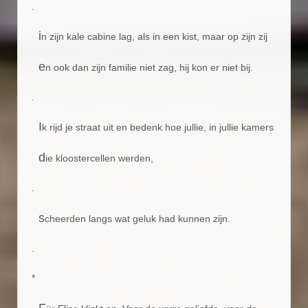
.
i
n zijn kale cabine lag, als in een kist, maar op zijn zij
e
n ook dan zijn familie niet zag, hij kon er niet bij.
.
I
k rijd je straat uit en bedenk hoe jullie, in jullie kamers
d
ie kloostercellen werden,
.
s
cheerden langs wat geluk had kunnen zijn.
.
*
F