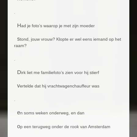
.
H
ad je foto’s waarop je met zijn moeder
s
tond, jouw vrouw? Klopte er wel eens iemand op het
raam?
.
D
irk liet me familiefoto’s zien voor hij stierf
v
ertelde dat hij vrachtwagenchauffeur was
.
e
n soms weken onderweg, en dan
o
p een terugweg onder de rook van Amsterdam