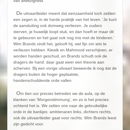
van afwezigheid.
D
e uitvaartleider meent dat eenzaamheid toch zelden
een zegen is, in de harde praktijk van het leven. ‘Je kunt
de aansluiting ook domweg verliezen. Je ouders
sterven, je huwelijk loopt stuk, en dan hoeft er maar dit
te gebeuren en het gaat ook nog mis met de kinderen.’
Wim Brands vindt het, gelooft hij, wel fijn om iets te
verliezen hebben. Kiewik en Mahmood verschijnen, er
worden handen geschud, en Brands schudt ook de
dragers de hand: daar gaat weer een theorie aan
scherven. Bij een vorige uitvaart beweerde ik nog dat de
dragers buiten de hoger geplaatste,
handenschuddende orde vallen.
O
m tien uur precies betreden we de aula, op de
klanken van ‘Morgenstimmung’, en zo is het precies:
ochtend het is. We zetten ons naar de gebruikelijke
orde in de bankjes: ambtenaren links, dichters rechts,
ook de uitvaartleider gaat voor rechts. Wim Brands leest
zijn gedicht voor.