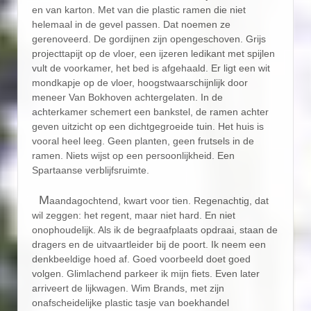
en van karton. Met van die plastic ramen die niet
helemaal in de gevel passen. Dat noemen ze
gerenoveerd. De gordijnen zijn opengeschoven. Grijs
projecttapijt op de vloer, een ijzeren ledikant met spijlen
vult de voorkamer, het bed is afgehaald. Er ligt een wit
mondkapje op de vloer, hoogstwaarschijnlijk door
meneer Van Bokhoven achtergelaten. In de
achterkamer schemert een bankstel, de ramen achter
geven uitzicht op een dichtgegroeide tuin. Het huis is
vooral heel leeg. Geen planten, geen frutsels in de
ramen. Niets wijst op een persoonlijkheid. Een
Spartaanse verblijfsruimte.
M
aandagochtend, kwart voor tien. Regenachtig, dat
wil zeggen: het regent, maar niet hard. En niet
onophoudelijk. Als ik de begraafplaats opdraai, staan de
dragers en de uitvaartleider bij de poort. Ik neem een
denkbeeldige hoed af. Goed voorbeeld doet goed
volgen. Glimlachend parkeer ik mijn fiets. Even later
arriveert de lijkwagen. Wim Brands, met zijn
onafscheidelijke plastic tasje van boekhandel