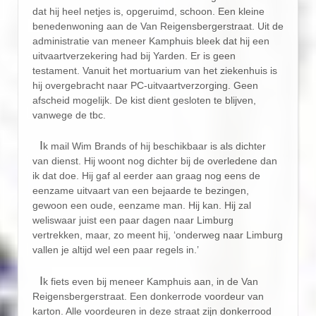
dat hij heel netjes is, opgeruimd, schoon. Een kleine
benedenwoning aan de Van Reigensbergerstraat. Uit de
administratie van meneer Kamphuis bleek dat hij een
uitvaartverzekering had bij Yarden. Er is geen
testament. Vanuit het mortuarium van het ziekenhuis is
hij overgebracht naar PC-uitvaartverzorging. Geen
afscheid mogelijk. De kist dient gesloten te blijven,
vanwege de tbc.
I
k mail Wim Brands of hij beschikbaar is als dichter
van dienst. Hij woont nog dichter bij de overledene dan
ik dat doe. Hij gaf al eerder aan graag nog eens de
eenzame uitvaart van een bejaarde te bezingen,
gewoon een oude, eenzame man. Hij kan. Hij zal
weliswaar juist een paar dagen naar Limburg
vertrekken, maar, zo meent hij, ‘onderweg naar Limburg
vallen je altijd wel een paar regels in.’
I
k fiets even bij meneer Kamphuis aan, in de Van
Reigensbergerstraat. Een donkerrode voordeur van
karton. Alle voordeuren in deze straat zijn donkerrood