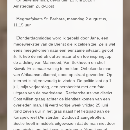
nbekende man, gevonden 25 juni 2010 in
Amsterdam Zuid-Oost
B
egraafplaats St. Barbara, maandag 2 augustus,
11.15 uur
D
onderdagmiddag word ik gebeld door Jane, een
medewerkster van de Dienst die ik zelden zie. Ze is wel
eens meegekomen naar een eenzame uitvaart, geloof
ik. Ik heb de indruk dat ze maar af en toe inspringt op
de afdeling van Mahmood, Van Bokhoven en chef
Kiewik. Er is maar weinig te melden: Onbekende man,
van Afrikaanse afkomst, dood op straat gevonden. Op
internet is hij eenvoudig te vinden. De politie laat op 1
juli, mijn verjaardag, een persbericht met een foto
uitgaan van de overledene: ‘Rechercheurs van district
Oost willen graag achter de identiteit komen van een
overleden man. Hij werd vorige week vrijdag 25 juni
rond zeven uur in het gras naast het fietspad aan de
Karspeldreef (Amsterdam Zuidoost) aangetroffen.
Sectie heeft inmiddels uitgewezen dat de man niet door
een misdrijf om het leven is gekomen. Signalement