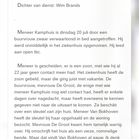
D
ichter van dienst: Wim Brands
.
M
eneer Kamphuis is dinsdag 20 juli door een
buurvrouw zwaar verwaarloosd in bed aangetroffen. Hij
werd onmiddellijk in het ziekenhuis opgenomen. Hij leed
aan open tbc.
M
eneer is gescheiden, er is een zoon, met wie hij al
22 jaar geen contact meer had. Het ziekenhuis heeft de
zoon gebeld, maar die ging juist met vakantie. De
buurvrouw, mevrouw De Groot, de enige met wie
meneer Kamphuis nog wel contact had, heeft er enkele
dagen over nagedacht, maar heeft eveneens te kennen
gegeven niet naar de uitvaart te komen. Ze beschikt
over een sleutel van zijn huis. Meneer Van Bokhoven
heeft de sleutel bij haar opgehaald en de woning
bezocht. Mevrouw De Groot kwam hem tamelijk warrig
over. Hij omschrijft het huis als een vieze, rommelige
bende. Maar dat vindt Van Bokhoven al gauw. Ik denk