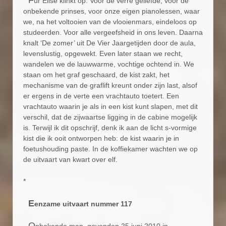
ür Elise klinkt op. Voor de verre geliefde, voor de
onbekende prinses, voor onze eigen pianolessen, waar
we, na het voltooien van de vlooienmars, eindeloos op
studeerden. Voor alle vergeefsheid in ons leven. Daarna
knalt ‘De zomer’ uit De Vier Jaargetijden door de aula,
levenslustig, opgewekt. Even later staan we recht,
wandelen we de lauwwarme, vochtige ochtend in. We
staan om het graf geschaard, de kist zakt, het
mechanisme van de graflift kreunt onder zijn last, alsof
er ergens in de verte een vrachtauto toetert. Een
vrachtauto waarin je als in een kist kunt slapen, met dit
verschil, dat de zijwaartse ligging in de cabine mogelijk
is. Terwijl ik dit opschrijf, denk ik aan de licht s-vormige
kist die ik ooit ontworpen heb: de kist waarin je in
foetushouding paste. In de koffiekamer wachten we op
de uitvaart van kwart over elf.
*
E
enzame uitvaart nummer 117
O