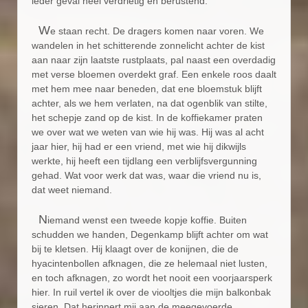
ieder geval heel verdrietig en berustend.
W
e staan recht. De dragers komen naar voren. We
wandelen in het schitterende zonnelicht achter de kist
aan naar zijn laatste rustplaats, pal naast een overdadig
met verse bloemen overdekt graf. Een enkele roos daalt
met hem mee naar beneden, dat ene bloemstuk blijft
achter, als we hem verlaten, na dat ogenblik van stilte,
het schepje zand op de kist. In de koffiekamer praten
we over wat we weten van wie hij was. Hij was al acht
jaar hier, hij had er een vriend, met wie hij dikwijls
werkte, hij heeft een tijdlang een verblijfsvergunning
gehad. Wat voor werk dat was, waar die vriend nu is,
dat weet niemand.
N
iemand wenst een tweede kopje koffie. Buiten
schudden we handen, Degenkamp blijft achter om wat
bij te kletsen. Hij klaagt over de konijnen, die de
hyacintenbollen afknagen, die ze helemaal niet lusten,
en toch afknagen, zo wordt het nooit een voorjaarsperk
hier. In ruil vertel ik over de viooltjes die mijn balkonbak
sieren. Dat herinnert mij aan de meegevoerde