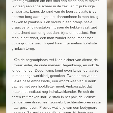
kracht gewonnen om hier snel een einde aan te maken.
Ik draag een snoeischaar in de zak van mijn keurige
uitvaartjas. Langs de rand van de begraafplaats is een
enorme berg aarde gestort, daaromheen is men bezig
hekken te plaatsen. Een vrouw in een oranje hesje
draait verbindingsstukken tussen de hekken vast, ziet
me lachend aan en groet dan, bijna enthousiast. Een
man in het zwart, een man zonder hond, maar toch
duidelijk onderweg. Ik geef haar mijn melancholiekste
glimlach terug.
O
p de begraafplaats tref ik de dichter van dienst, de
uitvaartleider, de oude meneer Degenkamp, en ook de
jonge meneer Degenkamp komt even langs, op laarzen,
in modderige werkkledij gestoken. Twee heren van de
Oekraïnese Ambassade, een woord waarvan ik denk
dat het met een hoofdletter moet, Ambassade, dat
maakt het instituut nog indrukwekkender. En ook de
heren zelf maken indruk: strak in het pak, de kleinste
van de twee draagt een zonnebril, achterstevoren in zijn
haar geschoven. Precies wat je je van een bodyguard
voorstelt. Zal wel de chauffeur wezen. Hij heeft een