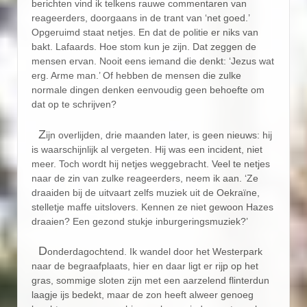
berichten vind ik telkens rauwe commentaren van
reageerders, doorgaans in de trant van ‘net goed.’
Opgeruimd staat netjes. En dat de politie er niks van
bakt. Lafaards. Hoe stom kun je zijn. Dat zeggen de
mensen ervan. Nooit eens iemand die denkt: ‘Jezus wat
erg. Arme man.’ Of hebben de mensen die zulke
normale dingen denken eenvoudig geen behoefte om
dat op te schrijven?
Z
ijn overlijden, drie maanden later, is geen nieuws: hij
is waarschijnlijk al vergeten. Hij was een incident, niet
meer. Toch wordt hij netjes weggebracht. Veel te netjes
naar de zin van zulke reageerders, neem ik aan. ‘Ze
draaiden bij de uitvaart zelfs muziek uit de Oekraïne,
stelletje maffe uitslovers. Kennen ze niet gewoon Hazes
draaien? Een gezond stukje inburgeringsmuziek?’
D
onderdagochtend. Ik wandel door het Westerpark
naar de begraafplaats, hier en daar ligt er rijp op het
gras, sommige sloten zijn met een aarzelend flinterdun
laagje ijs bedekt, maar de zon heeft alweer genoeg