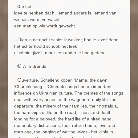
o
m het
idee te hebben dat hij iemand anders is, iemand van
wie iets wordt verwacht,
een man op wie wordt gewacht.
D
iep in de nacht schiet ik wakker, hoe je jezelf door
het achterhoofd schoot, het leek
alsof niet jijzelf, maar een ander je had gedood.
©
Wim Brands
O
uverture. Schallend koper. ‘Mama, the dawn.’
‘Chumak song.’ -‘Chumak songs had an important
influence on Ukrainian culture. The themes of the songs
deal with every aspect of the wagoners’ daily life: their
departure, the misery of their families, their nostalgia,
the hardships of life on the road, illness and death,
longing for a beloved, the hard life of a hired hand,
momentary distractions, their return home, love and
marriage, the longing of waiting wives’- het klinkt in