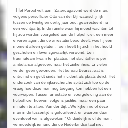
H
et Parool vult aan: ‘Zaterdagavond werd de man,
volgens persofficier Otto van der Bijl waarschijnlijk
tussen de twintig en dertig jaar oud, gearresteerd na
een vechtpartij. In de ruimte waar hij moest wachten tot
hij zou worden voorgeleid aan de hulpofficier, een meer
ervaren agent die de arrestatie beoordeelt, was hij een
moment alleen gelaten. Toen heeft hij zich in het hoofd
geschoten en levensgevaarlijk verwond. Een
traumateam kwam ter plaatse; het slachtoffer is per
ambulance afgevoerd naar het ziekenhuis. Er vielen
verder geen gewonden. Het bureau Beursstraat is
ontruimd en geldt sinds het incident als plaats delict. Het
onderzoek van de rijksrecherche spitst zich toe op de
vraag hoe deze man nog toegang kon hebben tot een
vuurwapen. Tussen arrestatie en voorgeleiding aan de
hulpofficier hoeven, volgens justitie, maar een paar
minuten te zitten. Van der Bijl: ,,We kijken nu of deze
man in de tussentijd is gefouilleerd, en waarom daar
eventueel van is afgeweken.” Onduidelijk is of de man,
vermoedelijk iemand die de Nederlandse taal niet