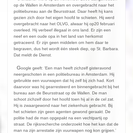
op de Wallen in Amsterdam en overgebracht naar het
politiebureau aan de Beursstraat. Daar heeft hij kans
gezien zich door het eigen hoofd te schieten. Hij werd
overgebracht naar het OLVG, alwaar hij op20 februari
overleed. Hij verbeef illegaal in ons land. Er zijn een
neef en een oude opa in het land van herkomst
getraceerd. Er zijn geen middelen om hem daar te
begraven, dus het wordt één steek diep, op St. Barbara.
Dat meldt de Dienst.
G
oogle geeft: ‘Een man heeft zichzelf gisteravond
neergeschoten in een politiebureau in Amsterdam. Hij
gebruikte een vuurwapen dat hij zelf bij zich had. Kort
daarvoor was hij gearresteerd en binnengebracht bij het
bureau aan de Beursstraat op de Wallen. De man
schoot zichzelf door het hoofd toen hij al in de cel zat.
Hij is zwaargewond naar het ziekenhuis gebracht. Bij
het schieten zijn geen agenten gewond geraakt. De
politie had de man opgepakt na een vechtpartij op
straat. De rijksrecherche onderzoekt hoe het kan dat de
man na zijn arrestatie zijn vuurwapen nog kon grijpen.’