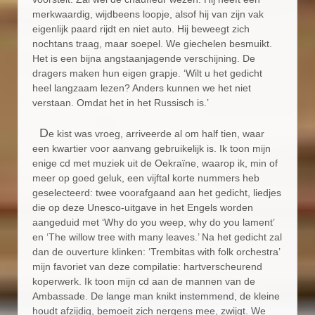
merkwaardig, wijdbeens loopje, alsof hij van zijn vak
eigenlijk paard rijdt en niet auto. Hij beweegt zich
nochtans traag, maar soepel. We giechelen besmuikt.
Het is een bijna angstaanjagende verschijning. De
dragers maken hun eigen grapje. ‘Wilt u het gedicht
heel langzaam lezen? Anders kunnen we het niet
verstaan. Omdat het in het Russisch is.’
D
e kist was vroeg, arriveerde al om half tien, waar
een kwartier voor aanvang gebruikelijk is. Ik toon mijn
enige cd met muziek uit de Oekraïne, waarop ik, min of
meer op goed geluk, een vijftal korte nummers heb
geselecteerd: twee voorafgaand aan het gedicht, liedjes
die op deze Unesco-uitgave in het Engels worden
aangeduid met ‘Why do you weep, why do you lament’
en ‘The willow tree with many leaves.’ Na het gedicht zal
dan de ouverture klinken: ‘Trembitas with folk orchestra’
mijn favoriet van deze compilatie: hartverscheurend
koperwerk. Ik toon mijn cd aan de mannen van de
Ambassade. De lange man knikt instemmend, de kleine
houdt afzijdig, bemoeit zich nergens mee, zwijgt. We