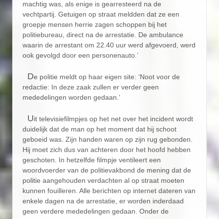
machtig was, als enige is gearresteerd na de
vechtpartij. Getuigen op straat meldden dat ze een
groepje mensen herrie zagen schoppen bij het
politiebureau, direct na de arrestatie. De ambulance
waarin de arrestant om 22.40 uur werd afgevoerd, werd
ook gevolgd door een personenauto.’
D
e politie meldt op haar eigen site: ‘Noot voor de
redactie: In deze zaak zullen er verder geen
mededelingen worden gedaan.’
U
it televisiefilmpjes op het net over het incident wordt
duidelijk dat de man op het moment dat hij schoot
geboeid was. Zijn handen waren op zijn rug gebonden.
Hij moet zich dus van achteren door het hoofd hebben
geschoten. In hetzelfde filmpje ventileert een
woordvoerder van de politievakbond de mening dat de
politie aangehouden verdachten al op straat moeten
kunnen fouilleren. Alle berichten op internet dateren van
enkele dagen na de arrestatie, er worden inderdaad
geen verdere mededelingen gedaan. Onder de