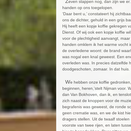
Z
even stappen nog, dan zijn we er.
handen op ons toegelopen.
‘Daar bent u,’ constateert hij zichtb
ons de dichter, gehuld in een grijs b
Hij heeft een kopje koffie gekregen 
Dienst. Of wij ook een kopje koffie will
voor de plechtigheid aanvangt, maar
handen omklem ik het warme vocht in 
de overledene woont: de brand waarbi
was nogal een knal geweest. Een eno
overleden was. In precies datzelfde hu
doodgeschoten, zomaar. In dat huis.
W
e hebben onze koffie gedronken, 
beginnen, heren,’stelt Nijman voor. 
dan Van Bokhoven, dan ik, en tenslotte
zich naast de knoppen voor de muziek.
begrafenis was geweest, de ronde sc
geen crematie was, en we de kist hi
dragers stellen. Uit de twaalf stoele
voorste van twee rijen, en laten tus