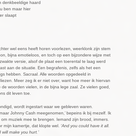
en denkbeeldige haard
 nu ben maar hier
er slaapt
chter wel eens heeft horen voorlezen, weerklonk zijn stem
n, bijna emotieloos, en toch op een bijzondere wijze met
wakte versie, alsof de plaat een toerental te laag werd
st aan de situatie. Een begrafenis, zelfs als het een
htigs hebben. Sacraal. Alle woorden opgedeeld in
liezen. Meer zeg ik er niet over, want hoe meer ik hiervan
de woorden vielen, in de bijna lege zaal. Ze vielen goed,
s dit leven toe.
ondigd, wordt ingestart waar we gebleven waren.
 maar Johnny Cash meegenomen,’ bepeins ik bij mezelf. Ik
s om muziek mee te brengen. Iemand zijn brood, immers.
r mijn kamertje, dat klopte wel.
‘And you could have it all.
I will make you hurt.’