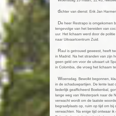
oensdag 15 maart, 12.45, Nieuw
d
ichter van dienst: Erik Jan Harme
D
e heer Restrapo is omgekomen bij
tengevolge van het bereiden van cocaï
uur. Het lichaam werd door de politi
naar Uitvaartcentrum Zuid.
R
aul is getrouwd geweest, heeft t
in Madrid. Na het stranden van zijn 
geen geld om voor de uitvaart uit Sp
in Colombia, die vroeg het lichaam te
W
oensdag. Bewolkt begonnen, klaar
in de schaduwpartijen. De lente laat o
liederlijk geafficheerd Boekenbal, gon
lange weg van Westerpark naar de Ni
verwacht wordt om de laatste woorden 
begraafplaats op, ruim op tijd om bij
verwachten. Na enige tijd ontwaar i