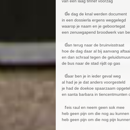
van een laag tinnef voorzag
d
e dag de knal werden document
in een dossierla ergens weggelegd
waarop je naam en je geboortegat
een zenuwgapend broodwerk van bew
d
an terug naar de bruinvisstraat
hoe de dag daar al bij aanvang aftaai
en dan schraal tegen de geluidsmuur
de bus naar de stad rijdt op gas
d
aar ben je in ieder geval weg
al had je je dat anders voorgesteld
je had de doekoe spaarzaam opgete
en santa barbara in tiencentmunten o
r
eis raul en neem geen sok mee
heb geen pijn om die nog au kunnen
heb geen pijn om die nog pijn kunne