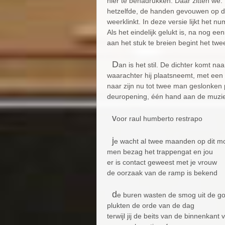
hier te benadrukken. Daar zitten we
hetzelfde, de handen gevouwen op d
weerklinkt. In deze versie lijkt het 
Als het eindelijk gelukt is, na nog
aan het stuk te breien begint het tw
D
an is het stil. De dichter komt na
waarachter hij plaatsneemt, met een b
naar zijn nu tot twee man geslonken 
deuropening, één hand aan de muzie
v
oor raul humberto restrapo
j
e wacht al twee maanden op dit 
men bezag het trappengat en jou
er is contact geweest met je vrouw
de oorzaak van de ramp is bekend
d
e buren wasten de smog uit de go
plukten de orde van de dag
terwijl jij de beits van de binnenkant 