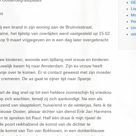
e Oosterbegraafplaats
GE
Lo
ns
Mo
Pe
 een brand in zijn woning aan de Bruinvisstraat,
Un
ne, het tijdstip van overlijden werd vastgesteld op 15.02
vi
e op 9 maart vrijgegeven en is een dag later overgebracht
wee kinderen, woonde een tijdlang met vrouw en kinderen
huwelijk kwam hij naar Amsterdam. Zijn ex-vrouw heeft
anje over te komen. Er is contact geweest met zijn moeder
 cremeren. De as gaat te zijner tijd naar Spanje.
t de dag snel op tot een heldere zonneschijn bij vrieskou
p zich wachten, terwijl zij zich aankondigt. Na een als
zend van slaaptekort, huiverend in de winterjas, fiets ik de
euwe Ooster, alwaar dichter van dienst Erik Jan Harmens
te spreken tot Raul. Half één draai ik mijn rijwiel de
 de poort reikhalzend de komst van de dichter te
k de komst van Ton van Bokhoven, in een donkerblauwe