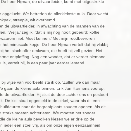
 De heer Nijman, de uitvaartleider, komt met uitgestrekte
aar opgelucht. We betreden de allerkleinste aula. Daar wacht
ankpak, streepje, wit overhemd.
van de uitvaartleider, in afwachting van de mannen van de
en. ‘Welja,’ zeg ik, ‘dat is mij nog nooit gebeurd: koffie
 waarom niet. Moet kunnen.’ Met mijn roodbevroren
het minuscule kopje. De heer Nijman vertelt dat hij vlakbij
j het slachtoffer omkwam, die heeft hij zelf gezien. Het
rme ontploffing. Nog een wonder, dat er verder niemand
is, vertelt hij, is een paar jaar eerder iemand
bij wijze van voorbeeld sta ik op. ‘Zullen we dan maar
We gaan de kleine aula binnen. Erik Jan Harmens voorop,
 de uitvaartleider. Hij sluit de deur achter ons en posteert
 De kist staat opgesteld in de cirkel, waar als dit een
huifdeuren naar de begraafplaats zouden openen. Als dit
er straks moeten achterlaten. We moeten het zonder
n die de kleine aula bevolken kiezen we er drie op de
sen ieder één stoel vrij, als om onze eigen eenzaamheid