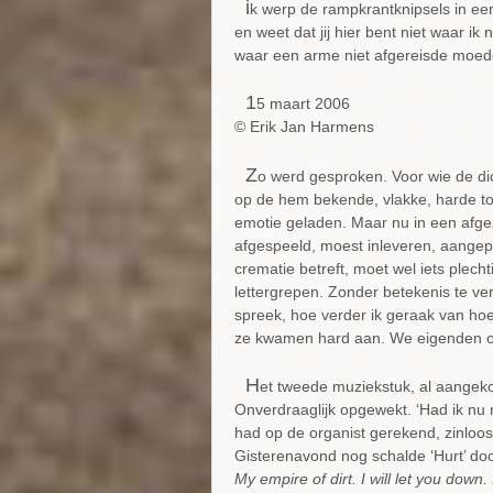
i
k werp de rampkrantknipsels in e
en weet dat jij hier bent niet waar ik
waar een arme niet afgereisde moed
1
5 maart 2006
© Erik Jan Harmens
Z
o werd gesproken. Voor wie de di
op de hem bekende, vlakke, harde too
emotie geladen. Maar nu in een afgez
afgespeeld, moest inleveren, aangepa
crematie betreft, moet wel iets plec
lettergrepen. Zonder betekenis te ver
spreek, hoe verder ik geraak van hoe 
ze kwamen hard aan. We eigenden on
H
et tweede muziekstuk, al aangek
Onverdraaglijk opgewekt. ‘Had ik nu
had op de organist gerekend, zinloo
Gisterenavond nog schalde ‘Hurt’ doo
My empire of dirt. I will let you down. 