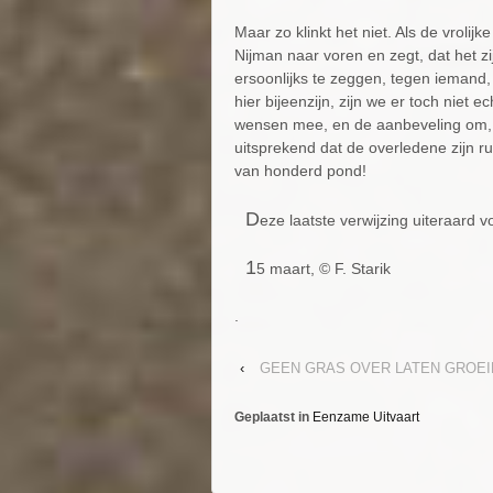
Maar zo klinkt het niet. Als de vrolij
Nijman naar voren en zegt, dat het zi
ersoonlijks te zeggen, tegen iemand
hier bijeenzijn, zijn we er toch niet e
wensen mee, en de aanbeveling om, wa
uitsprekend dat de overledene zijn 
van honderd pond!
D
eze laatste verwijzing uiteraard 
1
5 maart, © F. Starik
.
‹
GEEN GRAS OVER LATEN GROEI
Geplaatst in
Eenzame Uitvaart