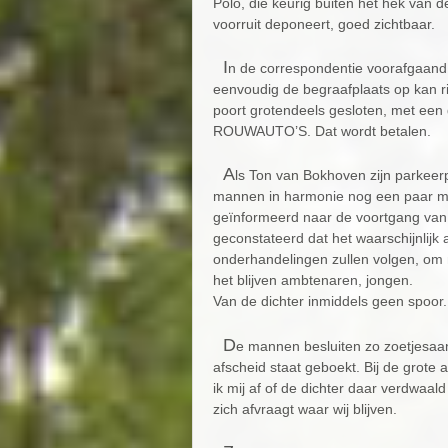
Polo, die keurig buiten het hek van d
voorruit deponeert, goed zichtbaar.
I
n de correspondentie voorafgaand a
eenvoudig de begraafplaats op kan rij
poort grotendeels gesloten, met 
ROUWAUTO’S. Dat wordt betalen.
A
ls Ton van Bokhoven zijn parkeer
mannen in harmonie nog een paar minu
geïnformeerd naar de voortgang van d
geconstateerd dat het waarschijnlij
onderhandelingen zullen volgen, om 
het blijven ambtenaren, jongen.
Van de dichter inmiddels geen spoor.
D
e mannen besluiten zo zoetjesaan 
afscheid staat geboekt. Bij de grot
ik mij af of de dichter daar verdwaald 
zich afvraagt waar wij blijven.