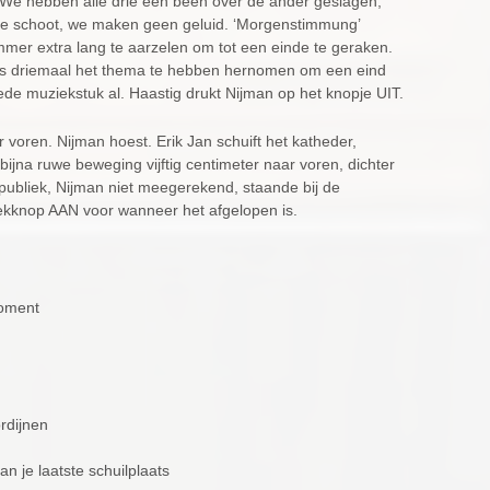
. We hebben alle drie één been over de ander geslagen,
e schoot, we maken geen geluid. ‘Morgenstimmung’
nummer extra lang te aarzelen om tot een einde te geraken.
 eens driemaal het thema te hebben hernomen om een eind
eede muziekstuk al. Haastig drukt Nijman op het knopje UIT.
ar voren. Nijman hoest. Erik Jan schuift het katheder,
ijna ruwe beweging vijftig centimeter naar voren, dichter
publiek, Nijman niet meegerekend, staande bij de
kknop AAN voor wanneer het afgelopen is.
moment
rdijnen
van je laatste schuilplaats