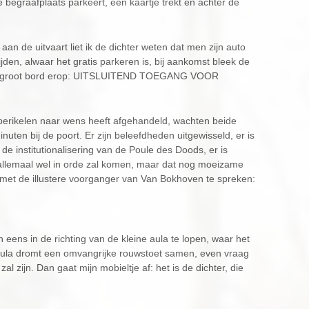
e begraafplaats parkeert, een kaartje trekt en achter de
an de uitvaart liet ik de dichter weten dat men zijn auto
den, alwaar het gratis parkeren is, bij aankomst bleek de
een groot bord erop: UITSLUITEND TOEGANG VOOR
perikelen naar wens heeft afgehandeld, wachten beide
ten bij de poort. Er zijn beleefdheden uitgewisseld, er is
e institutionalisering van de Poule des Doods, er is
k allemaal wel in orde zal komen, maar dat nog moeizame
met de illustere voorganger van Van Bokhoven te spreken:
eens in de richting van de kleine aula te lopen, waar het
e aula dromt een omvangrijke rouwstoet samen, even vraag
zal zijn. Dan gaat mijn mobieltje af: het is de dichter, die