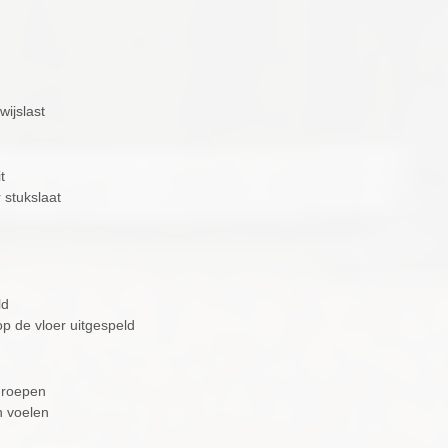
ijslast
t
 stukslaat
ld
p de vloer uitgespeld
 roepen
n voelen