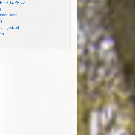
R FRITZ PRIJS
g
eder Doen
rs
categorized
deo