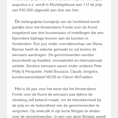
augustus a.s. wordt in Muziekgebouw aan ‘t IJ de prijs
van €35.000 uitgereikt aan drie van hen.
D
e belangrijkste kunstprijs van de hoofdstad wordt
jaarlijks door het Amsterdams Fonds voor de Kunst
toegekend aan drie kunstenaars of instellingen die een
bijzondere bijdrage leveren aan de kunsten in
Amsterdam. Een jury onder voorzitterschap van Maria
Barnas heeft de selectie gemaakt en zal tevens de
winnaars aandragen. De genomineerden worden
beoordeeld op kwaliteit, innovativiteit en internationale
ambitie. Eerdere winnaars waren onder anderen Pete
Philly & Perquisite, Hafid Bouazza, Claudy Jongstra,
kunstenaarsinitiatief W139 en Claron McFadden.
H
et is dit jaar voor het eerst dat het Amsterdams
Fonds voor de Kunst de winnaars pas tijdens de
uitreiking zelf bekend maakt, om de betrokkenheid bij
de prijs en de bekendheid van de genomineerden te
vergroten. Op www.afk.nl zijn korte filmpjes te vinden
over de genomineerden. In een van deze filmpjes speelt