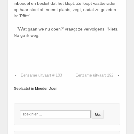
inboedel en besluit dat het klopt. Ze loopt vastberaden
op haar stoel af, neemt plaats, zegt, nadat ze gezeten
is: ‘Pffftt’.
‘W
at gaan we nu doen?’ vraagt ze vervolgens. ‘Niets.
Nu ga ik weg.’
‹
Eenzame uitvaart # 183
Eenzame uitvaart 192
›
Geplaatst in
Moeder Doen