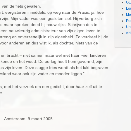
GE
d van de fiets gevallen.
Lo
t, eergisteren inmiddels, op weg naar de Praxis: ja, hoe
Mo
n zijn. Mijn vader was een gesloten ziel. Hij verborg zich
Pe
 maar spreken deed hij nauwelijks. Schrijven des te
Un
 een nauwkeurig administrateur van zijn eigen leven te
vi
streng en onverzettelijk in zijn eigenheid. Zo verdreef hij de
 voor anderen en dus wist ik, als dochter, niets van de
- en bracht – niet samen maar wel met haar -vier kinderen
n kende en het woud. De oorlog heeft hem gevormd, zijn
as zijn leven. Deze stugge fries wordt als het lukt begraven
iesland waar ook zijn vader en moeder liggen.”
s, met het verzoek om een gedicht, door haar zelf uit te
e.
24 – Amsterdam, 9 maart 2005.