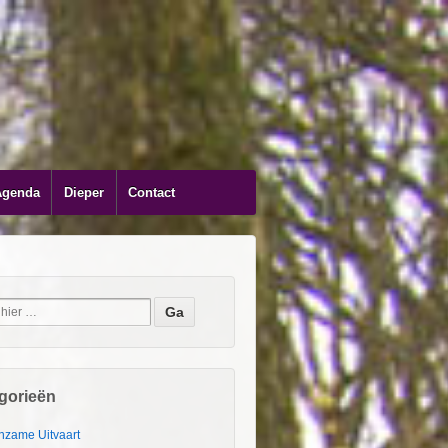
Agenda
Dieper
Contact
gorieën
nzame Uitvaart