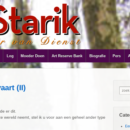
Log
Moeder Doen
Art Reserve Bank
Biografie
Pers
art (II)
e er dit.
Cate
e wereld neemt, stel ik u voor aan een geheel ander type
Ee