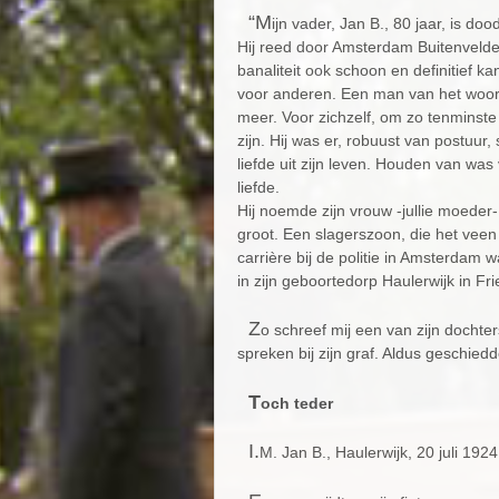
“M
ijn vader, Jan B., 80 jaar, is doo
Hij reed door Amsterdam Buitenvelder
banaliteit ook schoon en definitief ka
voor anderen. Een man van het woord
meer. Voor zichzelf, om zo tenminste
zijn. Hij was er, robuust van postuur, 
liefde uit zijn leven. Houden van was
liefde.
Hij noemde zijn vrouw -jullie moeder
groot. Een slagerszoon, die het vee
carrière bij de politie in Amsterdam w
in zijn geboortedorp Haulerwijk in Fr
Z
o schreef mij een van zijn dochter
spreken bij zijn graf. Aldus geschiedd
T
och teder
I.
M. Jan B., Haulerwijk, 20 juli 19