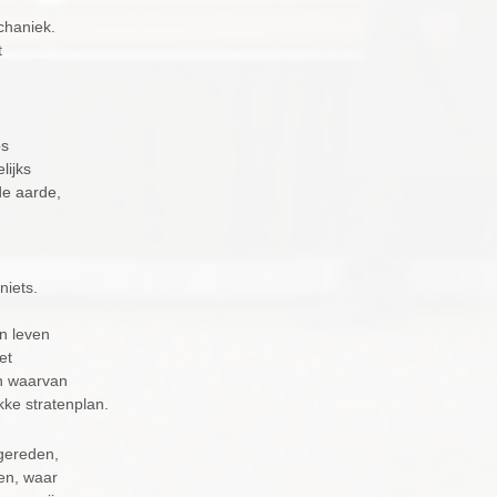
chaniek.
t
os
lijks
de aarde,
 niets.
jn leven
et
en waarvan
akke stratenplan.
ggereden,
den, waar