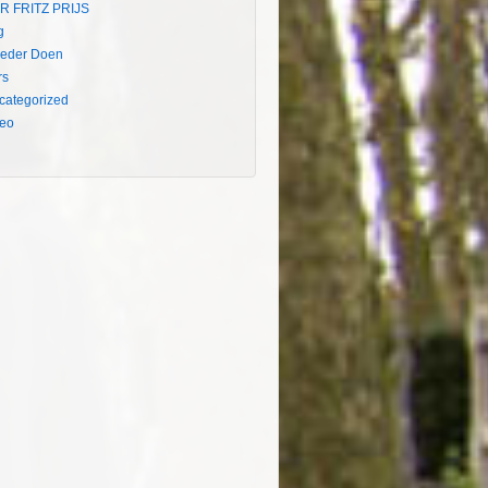
R FRITZ PRIJS
g
eder Doen
rs
categorized
deo