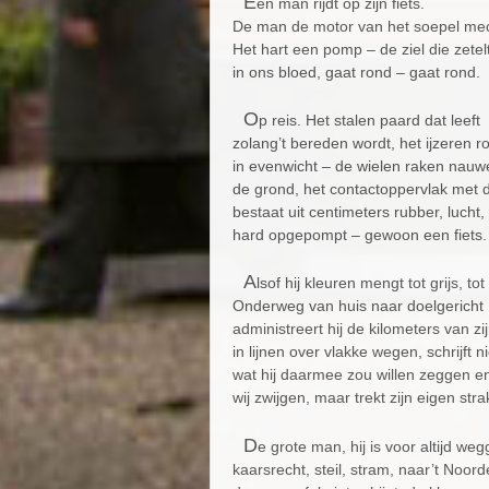
E
en man rijdt op zijn fiets.
De man de motor van het soepel me
Het hart een pomp – de ziel die zetel
in ons bloed, gaat rond – gaat rond.
O
p reis. Het stalen paard dat leeft
zolang’t bereden wordt, het ijzeren r
in evenwicht – de wielen raken nauwe
de grond, het contactoppervlak met 
bestaat uit centimeters rubber, lucht,
hard opgepompt – gewoon een fiets.
A
lsof hij kleuren mengt tot grijs, tot
Onderweg van huis naar doelgericht
administreert hij de kilometers van zi
in lijnen over vlakke wegen, schrijft ni
wat hij daarmee zou willen zeggen 
wij zwijgen, maar trekt zijn eigen str
D
e grote man, hij is voor altijd we
kaarsrecht, steil, stram, naar’t Noor