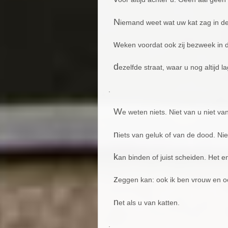
N
iemand weet wat uw kat zag in d
w
eken voordat ook zij bezweek in d
d
ezelfde straat, waar u nog altijd la
.
W
e weten niets. Niet van u niet va
n
iets van geluk of van de dood. Nie
k
an binden of juist scheiden. Het en
z
eggen kan: ook ik ben vrouw en o
n
et als u van katten.
.