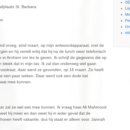
GE
afplaats St. Barbara
Lo
Mo
ns
Pe
Un
vi
d vroeg, eind maart, op mijn antwoordapparaat, met de
en hij vertelt erbij dat hij na de lunch weer telefonisch
k in Arnhem om les te geven. Ik schrijf de gegevens die op
n steek dat in mijn tas. Ik zal dan onderweg wel gaan
usstraat, daar werd ze gevonden, op 16 maart. Ze heeft
te een paar weken. Daar werd ook een dode kat
r wat mee kunnen.
ar zal ze wel wat mee kunnen. Ik vraag haar Ali Mahmood
eet hij meer en dan weet hij in ieder geval dat de
ven heeft vakantie, dus hij staat er alleen voor. Jannah