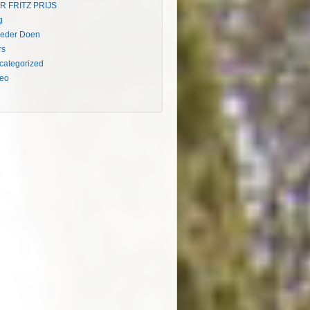
R FRITZ PRIJS
g
eder Doen
rs
categorized
deo