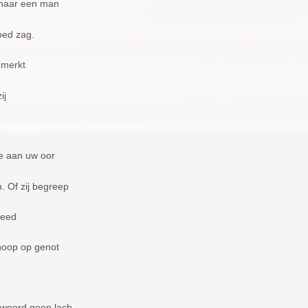
 naar een man
oed zag.
emerkt
ij
te aan uw oor
n. Of zij begreep
deed
hoop op genot
n woord geen lach.