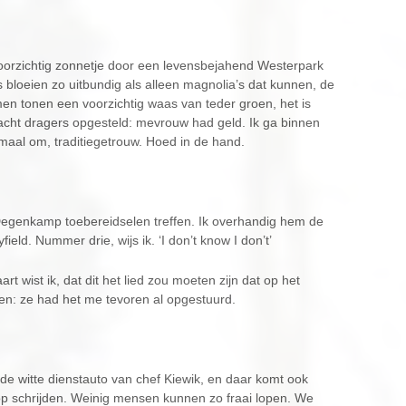
 voorzichtig zonnetje door een levensbejahend Westerpark
 bloeien zo uitbundig als alleen magnolia’s dat kunnen, de
omen tonen een voorzichtig waas van teder groen, het is
n acht dragers opgesteld: mevrouw had geld. Ik ga binnen
maal om, traditiegetrouw. Hoed in de hand.
Degenkamp toebereidselen treffen. Ik overhandig hem de
eld. Nummer drie, wijs ik. ‘I don’t know I don’t’
rt wist ik, dat dit het lied zou moeten zijn dat op het
n: ze had het me tevoren al opgestuurd.
 de witte dienstauto van chef Kiewik, en daar komt ook
p schrijden. Weinig mensen kunnen zo fraai lopen. We