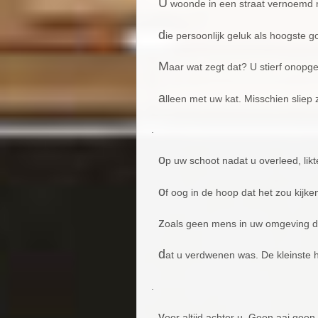
U
woonde in een straat vernoemd
d
ie persoonlijk geluk als hoogste g
M
aar wat zegt dat? U stierf onopg
a
lleen met uw kat. Misschien sliep z
.
o
p uw schoot nadat u overleed, lik
o
f oog in de hoop dat het zou kijke
z
oals geen mens in uw omgeving 
d
at u verdwenen was. De kleinste 
.
v
oor altijd achter u. Geen aai gee