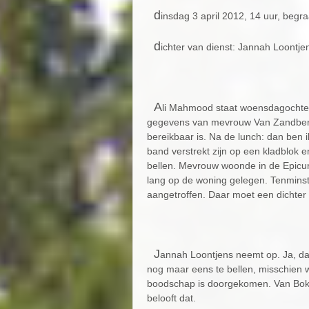
d
insdag 3 april 2012, 14 uur, begra
d
ichter van dienst: Jannah Loontje
A
li Mahmood staat woensdagochten
gegevens van mevrouw Van Zandbergen 
bereikbaar is. Na de lunch: dan ben i
band verstrekt zijn op een kladblok e
bellen. Mevrouw woonde in de Epicur
lang op de woning gelegen. Tenmins
aangetroffen. Daar moet een dichte
J
annah Loontjens neemt op. Ja, da
nog maar eens te bellen, misschien w
boodschap is doorgekomen. Van Bokho
belooft dat.