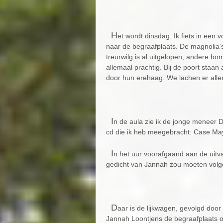
H
et wordt dinsdag. Ik fiets in een
naar de begraafplaats. De magnolia’s
treurwilg is al uitgelopen, andere b
allemaal prachtig. Bij de poort staa
door hun erehaag. We lachen er alle
I
n de aula zie ik de jonge meneer 
cd die ik heb meegebracht: Case Mayfi
I
n het uur voorafgaand aan de uitvaa
gedicht van Jannah zou moeten volge
D
aar is de lijkwagen, gevolgd door
Jannah Loontjens de begraafplaats o