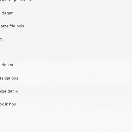
e dagen
atzelfde huis
g.
n de kat
ts dat ons
ige dat ik
ok ik hou