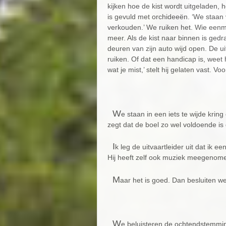
kijken hoe de kist wordt uitgeladen, 
is gevuld met orchideeën. ‘We staan 
verkouden.’ We ruiken het. Wie eenm
meer. Als de kist naar binnen is gedra
deuren van zijn auto wijd open. De uit
ruiken. Of dat een handicap is, weet h
wat je mist,’ stelt hij gelaten vast. 
W
e staan in een iets te wijde krin
zegt dat de boel zo wel voldoende is 
I
k leg de uitvaartleider uit dat ik 
Hij heeft zelf ook muziek meegenome
M
aar het is goed. Dan besluiten w
W
e beluisteren de ochtendstemmin