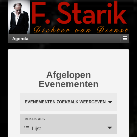
Agenda
Afgelopen
Evenementen
E
v
EVENEMENTEN ZOEKBALK WEERGEVEN
e
n
E
BEKIJK ALS
e
v
m
e
Lijst
n
e