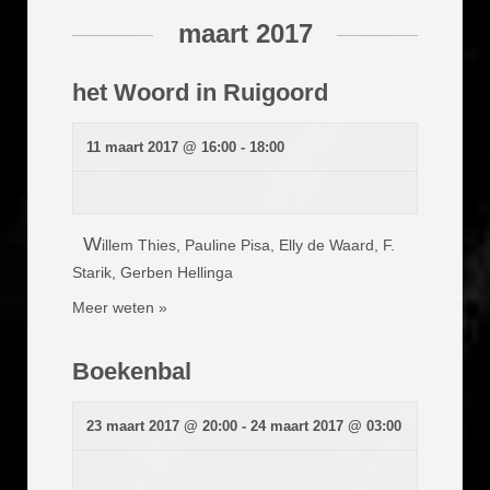
n
a
maart 2017
v
i
het Woord in Ruigoord
g
a
t
11 maart 2017 @ 16:00
-
18:00
i
e
W
illem Thies, Pauline Pisa, Elly de Waard, F.
Starik, Gerben Hellinga
Meer weten »
Boekenbal
23 maart 2017 @ 20:00
-
24 maart 2017 @ 03:00