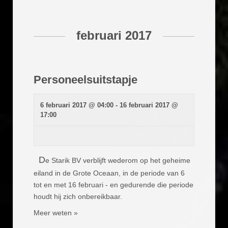
e
n
m
t
e
n
e
t
februari 2017
n
w
e
Z
e
o
r
e
g
a
Personeelsuitstapje
k
v
e
e
n
n
6 februari 2017 @ 04:00
-
16 februari 2017 @
n
e
17:00
a
n
v
i
w
g
e
a
t
e
D
e Starik BV verblijft wederom op het geheime
i
r
e
eiland in de Grote Oceaan, in de periode van 6
g
tot en met 16 februari - en gedurende die periode
e
houdt hij zich onbereikbaar.
v
e
Meer weten »
n