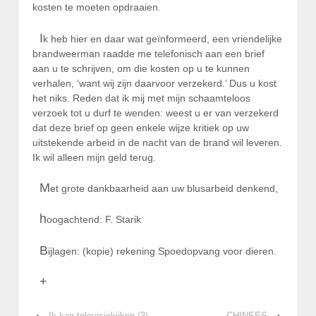
kosten te moeten opdraaien.
I
k heb hier en daar wat geïnformeerd, een vriendelijke
brandweerman raadde me telefonisch aan een brief
aan u te schrijven, om die kosten op u te kunnen
verhalen, ‘want wij zijn daarvoor verzekerd.’ Dus u kost
het niks. Reden dat ik mij met mijn schaamteloos
verzoek tot u durf te wenden: weest u er van verzekerd
dat deze brief op geen enkele wijze kritiek op uw
uitstekende arbeid in de nacht van de brand wil leveren.
Ik wil alleen mijn geld terug.
M
et grote dankbaarheid aan uw blusarbeid denkend,
h
oogachtend: F. Starik
B
ijlagen: (kopie) rekening Spoedopvang voor dieren.
+
‹
Ik kan televisiekijken (3)
CHINEES
›