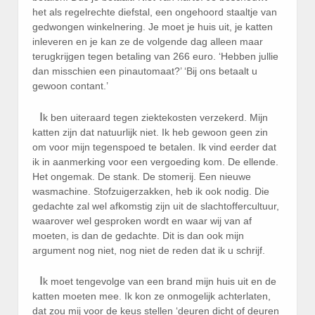
het als regelrechte diefstal, een ongehoord staaltje van
gedwongen winkelnering. Je moet je huis uit, je katten
inleveren en je kan ze de volgende dag alleen maar
terugkrijgen tegen betaling van 266 euro. ‘Hebben jullie
dan misschien een pinautomaat?’ ‘Bij ons betaalt u
gewoon contant.’
I
k ben uiteraard tegen ziektekosten verzekerd. Mijn
katten zijn dat natuurlijk niet. Ik heb gewoon geen zin
om voor mijn tegenspoed te betalen. Ik vind eerder dat
ik in aanmerking voor een vergoeding kom. De ellende.
Het ongemak. De stank. De stomerij. Een nieuwe
wasmachine. Stofzuigerzakken, heb ik ook nodig. Die
gedachte zal wel afkomstig zijn uit de slachtoffercultuur,
waarover wel gesproken wordt en waar wij van af
moeten, is dan de gedachte. Dit is dan ook mijn
argument nog niet, nog niet de reden dat ik u schrijf.
I
k moet tengevolge van een brand mijn huis uit en de
katten moeten mee. Ik kon ze onmogelijk achterlaten,
dat zou mij voor de keus stellen ‘deuren dicht of deuren