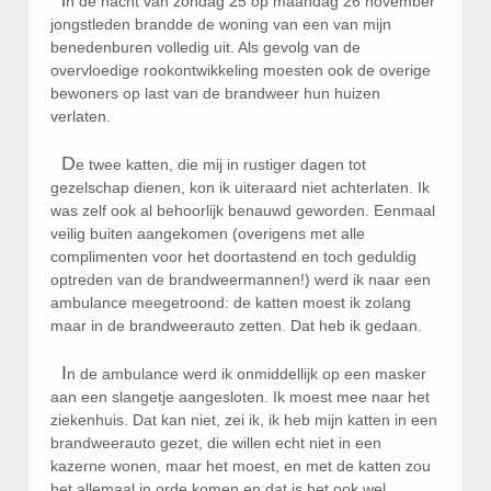
n de nacht van zondag 25 op maandag 26 november
jongstleden brandde de woning van een van mijn
benedenburen volledig uit. Als gevolg van de
overvloedige rookontwikkeling moesten ook de overige
bewoners op last van de brandweer hun huizen
verlaten.
D
e twee katten, die mij in rustiger dagen tot
gezelschap dienen, kon ik uiteraard niet achterlaten. Ik
was zelf ook al behoorlijk benauwd geworden. Eenmaal
veilig buiten aangekomen (overigens met alle
complimenten voor het doortastend en toch geduldig
optreden van de brandweermannen!) werd ik naar een
ambulance meegetroond: de katten moest ik zolang
maar in de brandweerauto zetten. Dat heb ik gedaan.
I
n de ambulance werd ik onmiddellijk op een masker
aan een slangetje aangesloten. Ik moest mee naar het
ziekenhuis. Dat kan niet, zei ik, ik heb mijn katten in een
brandweerauto gezet, die willen echt niet in een
kazerne wonen, maar het moest, en met de katten zou
het allemaal in orde komen en dat is het ook wel