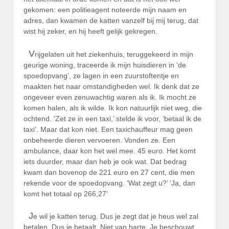
gekomen: een politieagent noteerde mijn naam en
adres, dan kwamen de katten vanzelf bij mij terug, dat
wist hij zeker, en hij heeft gelijk gekregen.
V
rijgelaten uit het ziekenhuis, teruggekeerd in mijn
geurige woning, traceerde ik mijn huisdieren in ‘de
spoedopvang’, ze lagen in een zuurstoftentje en
maakten het naar omstandigheden wel. Ik denk dat ze
ongeveer even zenuwachtig waren als ik. Ik mocht ze
komen halen, als ik wilde. Ik kon natuurlijk niet weg, die
ochtend. ‘Zet ze in een taxi,’ stelde ik voor, ‘betaal ik de
taxi’. Maar dat kon niet. Een taxichauffeur mag geen
onbeheerde dieren vervoeren. Vonden ze. Een
ambulance, daar kon het wel mee. 45 euro. Het komt
iets duurder, maar dan heb je ook wat. Dat bedrag
kwam dan bovenop de 221 euro en 27 cent, die men
rekende voor de spoedopvang. ‘Wat zegt u?’ ‘Ja, dan
komt het totaal op 266,27’
J
e wil je katten terug. Dus je zegt dat je heus wel zal
betalen. Dus je betaalt. Niet van harte. Je beschouwt