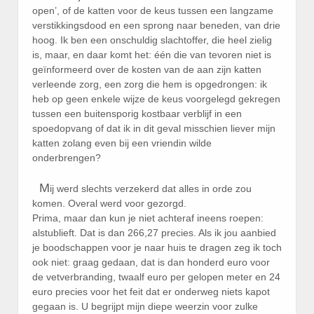
open’, of de katten voor de keus tussen een langzame
verstikkingsdood en een sprong naar beneden, van drie
hoog. Ik ben een onschuldig slachtoffer, die heel zielig
is, maar, en daar komt het: één die van tevoren niet is
geïnformeerd over de kosten van de aan zijn katten
verleende zorg, een zorg die hem is opgedrongen: ik
heb op geen enkele wijze de keus voorgelegd gekregen
tussen een buitensporig kostbaar verblijf in een
spoedopvang of dat ik in dit geval misschien liever mijn
katten zolang even bij een vriendin wilde
onderbrengen?
M
ij werd slechts verzekerd dat alles in orde zou
komen. Overal werd voor gezorgd.
Prima, maar dan kun je niet achteraf ineens roepen:
alstublieft. Dat is dan 266,27 precies. Als ik jou aanbied
je boodschappen voor je naar huis te dragen zeg ik toch
ook niet: graag gedaan, dat is dan honderd euro voor
de vetverbranding, twaalf euro per gelopen meter en 24
euro precies voor het feit dat er onderweg niets kapot
gegaan is. U begrijpt mijn diepe weerzin voor zulke