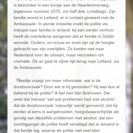
is bevonden in een bootje aan de Haarlemmerweg,
tegenover nummer 1075, om half drie ’s middags. Zijn
familie woont in Letland, er is contact geweest met de
Ambassade. In eerste instantie zoekt de politie via
Interpol naar familie in Ierland: bij een eerder verhoor
heeft de overledene aangeven dat er familie in Dublin
woonde. Ouders, ex-vrouw en zoon zijn op de hoogte
gebracht van zijn overlijden. Ze komen niet naar
Nederland voor de uitvaart, maar verzoeken om
crematie. De as gaat te zijner tijd terug naar Letland, via
de Ambassade.
N
eeltje vraagt om meer informatie: wat is de
doodsoorzaak? Door wie is hij gevonden? Hij was dus al
bekend bij de politie? Ik bel met Van Bokhoven. Die
weet dat meneer ‘wel wat problemen had met alcohol,’
dat de doodsoorzaak ‘natuurlijk’ wordt genoemd, dat hij
eerder al eens is aangehouden, hoogstwaarschijnlijk als
gevolg van diezelfde problemen met alcohol, dat een
voorbijganger de politie heeft verwittigd dat er iemand in
dat bootje lag, waarop de politie niet veel later