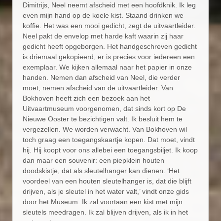
Dimitrijs, Neel neemt afscheid met een hoofdknik. Ik leg
even mijn hand op de koele kist. Staand drinken we
koffie. Het was een mooi gedicht, zegt de uitvaartleider.
Neel pakt de envelop met harde kaft waarin zij haar
gedicht heeft opgeborgen. Het handgeschreven gedicht
is driemaal gekopieerd, er is precies voor iedereen een
exemplaar. We kijken allemaal naar het papier in onze
handen. Nemen dan afscheid van Neel, die verder
moet, nemen afscheid van de uitvaartleider. Van
Bokhoven heeft zich een bezoek aan het
Uitvaartmuseum voorgenomen, dat sinds kort op De
Nieuwe Ooster te bezichtigen valt. Ik besluit hem te
vergezellen. We worden verwacht. Van Bokhoven wil
toch graag een toegangskaartje kopen. Dat moet, vindt
hij. Hij koopt voor ons allebei een toegangsbiljet. Ik koop
dan maar een souvenir: een piepklein houten
doodskistje, dat als sleutelhanger kan dienen. ‘Het
voordeel van een houten sleutelhanger is, dat die blijft
drijven, als je sleutel in het water valt,’ vindt onze gids
door het Museum. Ik zal voortaan een kist met mijn
sleutels meedragen. Ik zal blijven drijven, als ik in het