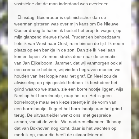
vaststelde dat de man inderdaad was overleden.
D
insdag. Buienradar is optimistischer dan de
weerman gisteren was over mijn kans om De Nieuwe
Ooster droog te halen, ik besluit het erop te wagen, op
mijn glanzend nieuwe rijwiel. Prudent en behoedzaam
fiets ik van West naar Oost, ruim binnen de tijd. Ik neem
plaats op een bankje in de zon. Dan zie ik Neel aan
komen lopen. Ze moet straks door naar de crematie
van Jan Eijkelboom. Jammer, dat wij vanmorgen ook al
een crematie hebben, wij vinden begraven mooier, we
houden van het loopje naar het graf. En Neel zou de
afwisseling op prijs gesteld hebben. Ik bestudeer het
grind waarop we staan, zie een borrelnootje liggen, wijs
Neel op het borrelnootje, raap het op. Het is geen
borrelnootje maar een kiezelsteentje in de vorm van
een borrelnootje. Ik geef het borrelnootje aan het grind
terug. De uitvaartleider wenkt ons, met gespreide
armen, vanuit de verte. We naderen elkander. ‘Ik hoop
dat van Bokhoven nog komt, daar is het wachten op’
merk ik op, maar die heeft de uitvaartleider al