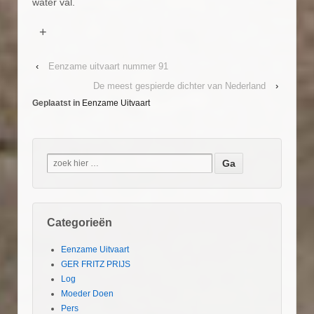
water val.
+
‹
Eenzame uitvaart nummer 91
De meest gespierde dichter van Nederland
›
Geplaatst in
Eenzame Uitvaart
Categorieën
Eenzame Uitvaart
GER FRITZ PRIJS
Log
Moeder Doen
Pers