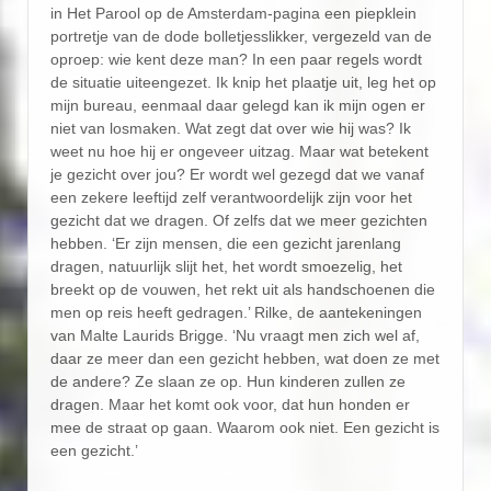
in Het Parool op de Amsterdam-pagina een piepklein
portretje van de dode bolletjesslikker, vergezeld van de
oproep: wie kent deze man? In een paar regels wordt
de situatie uiteengezet. Ik knip het plaatje uit, leg het op
mijn bureau, eenmaal daar gelegd kan ik mijn ogen er
niet van losmaken. Wat zegt dat over wie hij was? Ik
weet nu hoe hij er ongeveer uitzag. Maar wat betekent
je gezicht over jou? Er wordt wel gezegd dat we vanaf
een zekere leeftijd zelf verantwoordelijk zijn voor het
gezicht dat we dragen. Of zelfs dat we meer gezichten
hebben. ‘Er zijn mensen, die een gezicht jarenlang
dragen, natuurlijk slijt het, het wordt smoezelig, het
breekt op de vouwen, het rekt uit als handschoenen die
men op reis heeft gedragen.’ Rilke, de aantekeningen
van Malte Laurids Brigge. ‘Nu vraagt men zich wel af,
daar ze meer dan een gezicht hebben, wat doen ze met
de andere? Ze slaan ze op. Hun kinderen zullen ze
dragen. Maar het komt ook voor, dat hun honden er
mee de straat op gaan. Waarom ook niet. Een gezicht is
een gezicht.’