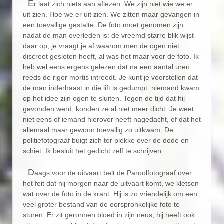
E
r laat zich niets aan aflezen. We zijn niet wie we er
uit zien. Hoe we er uit zien. We zitten maar gevangen in
een toevallige gestalte. De foto moet genomen zijn
nadat de man overleden is: de vreemd starre blik wijst
daar op, je vraagt je af waarom men de ogen niet
discreet gesloten heeft, al was het maar voor de foto. Ik
heb wel eens ergens gelezen dat na een aantal uren
reeds de rigor mortis intreedt. Je kunt je voorstellen dat
de man inderhaast in die lift is gedumpt: niemand kwam
op het idee zijn ogen te sluiten. Tegen de tijd dat hij
gevonden werd, konden ze al niet meer dicht. Je weet
niet eens of iemand hierover heeft nagedacht, of dat het
allemaal maar gewoon toevallig zo uitkwam. De
politiefotograaf buigt zich ter plekke over de dode en
schiet. Ik besluit het gedicht zelf te schrijven.
D
aags voor de uitvaart belt de Paroolfotograaf over
het feit dat hij morgen naar de uitvaart komt, we kletsen
wat over de foto in de krant. Hij is zo vriendelijk om een
veel groter bestand van de oorspronkelijke foto te
sturen. Er zit geronnen bloed in zijn neus, hij heeft ook