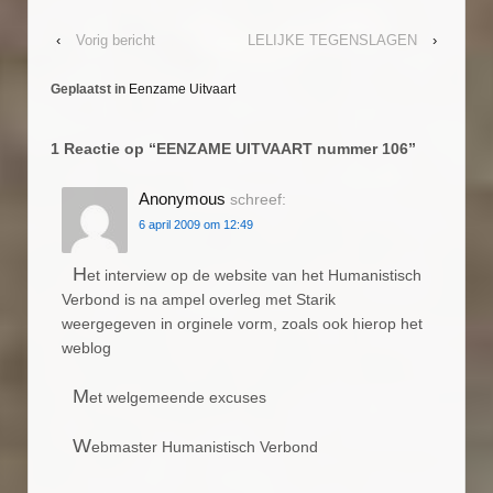
‹
Vorig bericht
LELIJKE TEGENSLAGEN
›
Geplaatst in
Eenzame Uitvaart
1 Reactie op “
EENZAME UITVAART nummer 106
”
Anonymous
schreef:
6 april 2009 om 12:49
H
et interview op de website van het Humanistisch
Verbond is na ampel overleg met Starik
weergegeven in orginele vorm, zoals ook hierop het
weblog
M
et welgemeende excuses
W
ebmaster Humanistisch Verbond