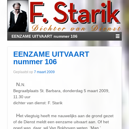
EENZAME UITVAART nummer 106
EENZAME UITVAART
nummer 106
Geplaatst op
7 maart 2009
N.
N.
Begraafplaats St. Barbara, donderdag 5 maart 2009,
11.30 uur
dichter van dienst: F. Starik
H
et vliegtuig heeft me nauwelijks aan de grond gezet
of de Dienst meldt een eenzame uitvaart aan. Of het
goed was, daar, wil Van Bokhoven weten. ‘Man,’