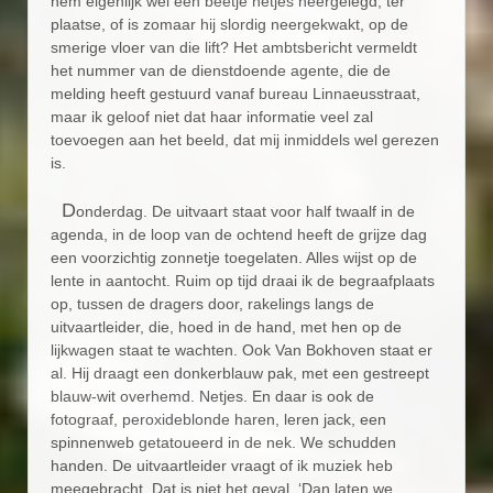
hem eigenlijk wel een beetje netjes neergelegd, ter
plaatse, of is zomaar hij slordig neergekwakt, op de
smerige vloer van die lift? Het ambtsbericht vermeldt
het nummer van de dienstdoende agente, die de
melding heeft gestuurd vanaf bureau Linnaeusstraat,
maar ik geloof niet dat haar informatie veel zal
toevoegen aan het beeld, dat mij inmiddels wel gerezen
is.
D
onderdag. De uitvaart staat voor half twaalf in de
agenda, in de loop van de ochtend heeft de grijze dag
een voorzichtig zonnetje toegelaten. Alles wijst op de
lente in aantocht. Ruim op tijd draai ik de begraafplaats
op, tussen de dragers door, rakelings langs de
uitvaartleider, die, hoed in de hand, met hen op de
lijkwagen staat te wachten. Ook Van Bokhoven staat er
al. Hij draagt een donkerblauw pak, met een gestreept
blauw-wit overhemd. Netjes. En daar is ook de
fotograaf, peroxideblonde haren, leren jack, een
spinnenweb getatoueerd in de nek. We schudden
handen. De uitvaartleider vraagt of ik muziek heb
meegebracht. Dat is niet het geval. ‘Dan laten we