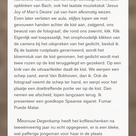
opklinken van Bach, ook het laatste muziekstuk ‘Jesus
Joy of Man’s Desire’ zal van hem afkomstig wezen.
Even later verlaten we aula, stijfjes lopen we met
gevouwen handen achter de kist aan, zwijgend, ons
bewust van de fotograaf, die rond ons zwermt, klik. Klik.
Eigenlijk wel toepasselijk, het onophoudelijk klikken van
de camera bij het uitspreken van het gedicht, besluit ik.
Bij de laatste rustplaats gerarriveerd, wordt het
bloemstuk van de kist genomen, het gedicht wordt met
twee rozen op de kist teruggelegd en gezekerd. Op een
knik van de uitvaartleider daalt de kist. We werpen een
schep zand, eerst Van Bokhoven, dan ik. Ook de
fotograaf neemt de schep ter hand, en werpt voor het
plaatje een doeltreffende portie ver op de kist. Dan
nemen we afscheid, lopen langzaam terug. Ik
presenteer een goedkope Spaanse sigaret. Fumar
Puede Matar.
M
evrouw Degenkamp heeft het koffieschenken na
tweeënveertig jaar nu echt opgegeven, er is een bleke,
wat pafferige jongeman voor haar in de plaats