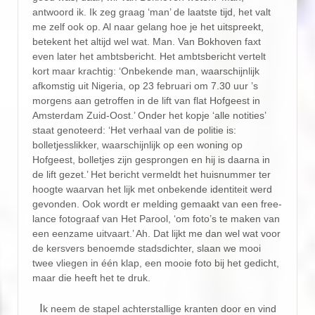
antwoord ik. Ik zeg graag ‘man’ de laatste tijd, het valt
me zelf ook op. Al naar gelang hoe je het uitspreekt,
betekent het altijd wel wat. Man. Van Bokhoven faxt
even later het ambtsbericht. Het ambtsbericht vertelt
kort maar krachtig: ‘Onbekende man, waarschijnlijk
afkomstig uit Nigeria, op 23 februari om 7.30 uur ’s
morgens aan getroffen in de lift van flat Hofgeest in
Amsterdam Zuid-Oost.’ Onder het kopje ‘alle notities’
staat genoteerd: ‘Het verhaal van de politie is:
bolletjesslikker, waarschijnlijk op een woning op
Hofgeest, bolletjes zijn gesprongen en hij is daarna in
de lift gezet.’ Het bericht vermeldt het huisnummer ter
hoogte waarvan het lijk met onbekende identiteit werd
gevonden. Ook wordt er melding gemaakt van een free-
lance fotograaf van Het Parool, ‘om foto’s te maken van
een eenzame uitvaart.’ Ah. Dat lijkt me dan wel wat voor
de kersvers benoemde stadsdichter, slaan we mooi
twee vliegen in één klap, een mooie foto bij het gedicht,
maar die heeft het te druk.
I
k neem de stapel achterstallige kranten door en vind