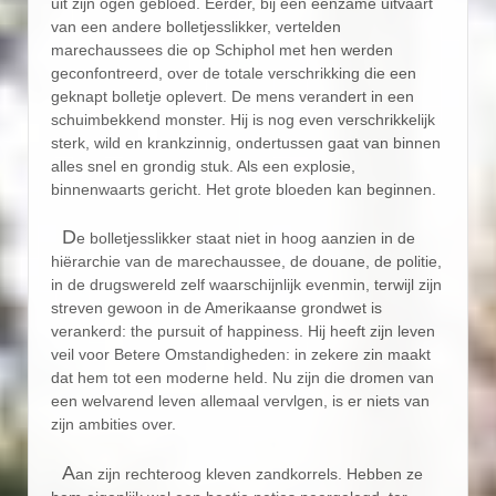
uit zijn ogen gebloed. Eerder, bij een eenzame uitvaart
van een andere bolletjesslikker, vertelden
marechaussees die op Schiphol met hen werden
geconfontreerd, over de totale verschrikking die een
geknapt bolletje oplevert. De mens verandert in een
schuimbekkend monster. Hij is nog even verschrikkelijk
sterk, wild en krankzinnig, ondertussen gaat van binnen
alles snel en grondig stuk. Als een explosie,
binnenwaarts gericht. Het grote bloeden kan beginnen.
D
e bolletjesslikker staat niet in hoog aanzien in de
hiërarchie van de marechaussee, de douane, de politie,
in de drugswereld zelf waarschijnlijk evenmin, terwijl zijn
streven gewoon in de Amerikaanse grondwet is
verankerd: the pursuit of happiness. Hij heeft zijn leven
veil voor Betere Omstandigheden: in zekere zin maakt
dat hem tot een moderne held. Nu zijn die dromen van
een welvarend leven allemaal vervlgen, is er niets van
zijn ambities over.
A
an zijn rechteroog kleven zandkorrels. Hebben ze