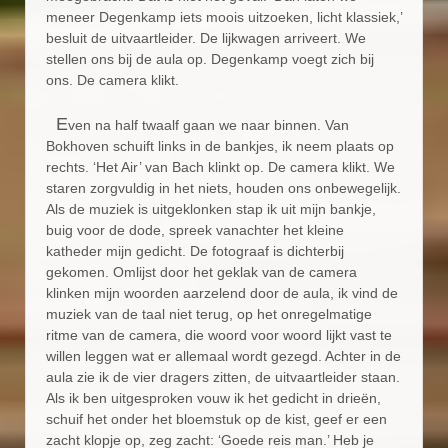
meneer Degenkamp iets moois uitzoeken, licht klassiek,’
besluit de uitvaartleider. De lijkwagen arriveert. We
stellen ons bij de aula op. Degenkamp voegt zich bij
ons. De camera klikt.
E
ven na half twaalf gaan we naar binnen. Van
Bokhoven schuift links in de bankjes, ik neem plaats op
rechts. ‘Het Air’ van Bach klinkt op. De camera klikt. We
staren zorgvuldig in het niets, houden ons onbewegelijk.
Als de muziek is uitgeklonken stap ik uit mijn bankje,
buig voor de dode, spreek vanachter het kleine
katheder mijn gedicht. De fotograaf is dichterbij
gekomen. Omlijst door het geklak van de camera
klinken mijn woorden aarzelend door de aula, ik vind de
muziek van de taal niet terug, op het onregelmatige
ritme van de camera, die woord voor woord lijkt vast te
willen leggen wat er allemaal wordt gezegd. Achter in de
aula zie ik de vier dragers zitten, de uitvaartleider staan.
Als ik ben uitgesproken vouw ik het gedicht in drieën,
schuif het onder het bloemstuk op de kist, geef er een
zacht klopje op, zeg zacht: ‘Goede reis man.’ Heb je