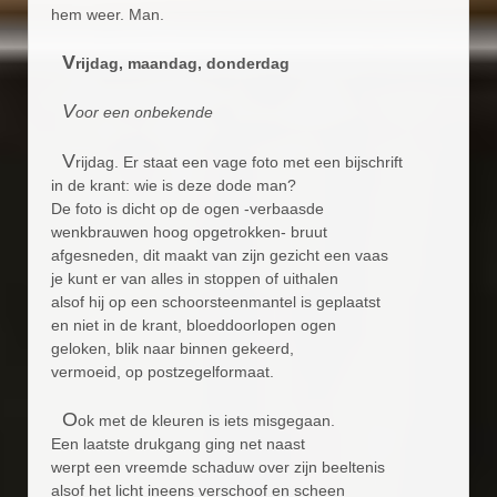
hem weer. Man.
V
rijdag, maandag, donderdag
V
oor een onbekende
V
rijdag. Er staat een vage foto met een bijschrift
in de krant: wie is deze dode man?
De foto is dicht op de ogen -verbaasde
wenkbrauwen hoog opgetrokken- bruut
afgesneden, dit maakt van zijn gezicht een vaas
je kunt er van alles in stoppen of uithalen
alsof hij op een schoorsteenmantel is geplaatst
en niet in de krant, bloeddoorlopen ogen
geloken, blik naar binnen gekeerd,
vermoeid, op postzegelformaat.
O
ok met de kleuren is iets misgegaan.
Een laatste drukgang ging net naast
werpt een vreemde schaduw over zijn beeltenis
alsof het licht ineens verschoof en scheen