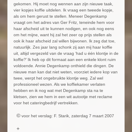
gekomen. Hij moet nog wennen aan zijn nieuwe taak,
vier kopjes koffie uitdelen. Ik vraag een tweede kopje,
als om hem gerust te stellen. Meneer Degenkamp
vraagt om het adres van Ger Fritz, teneinde hem voor
haar afscheid uit te kunnen nodigen, en ook nog eens
om het mijne, want hij zal het zeer op prijs stellen als
ook ik haar afscheid zal willen bijwonen. Ik zeg dat toe,
natuurlijk. Zes jaar lang schonk zij aan mij haar koffie
uit, altijd vergezeld van de vraag ‘had u één klontje in de
koffie?’ Ik heb op dit formaat aan een enkele klont ruim
voldoende. Annie Degenkamp onthield die dingen. De
nieuwe man kan dat niet weten, voorziet iedere kop van
twee, werpt het ongebruikte klontje weg. Zal wel
professioneel wezen. Als we koffiekamer verlaten
hebben en ik nog wat met Degenkamp sta na te
kletsen, zien we hem in een wit autootje met reclame
voor het cateringbedrijf vertrekken.
©
voor het verslag: F. Starik, zaterdag 7 maart 2007
+