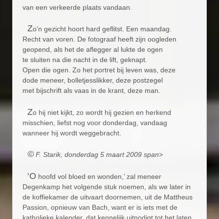
van een verkeerde plaats vandaan.
Z
o’n gezicht hoort hard geflitst. Een maandag.
Recht van voren. De fotograaf heeft zijn oogleden
geopend, als het de aflegger al lukte de ogen
te sluiten na die nacht in de lift, geknapt.
Open die ogen. Zo het portret bij leven was, deze
dode meneer, bolletjesslikker, deze postzegel
met bijschrift als vaas in de krant, deze man.
Z
o hij niet kijkt, zo wordt hij gezien en herkend
misschien, liefst nog voor donderdag, vandaag
wanneer hij wordt weggebracht.
©
F. Starik, donderdag 5 maart 2009
span>
‘O
hoofd vol bloed en wonden,’ zal meneer
Degenkamp het volgende stuk noemen, als we later in
de koffiekamer de uitvaart doornemen, uit de Mattheus
Passion, opnieuw van Bach, want er is iets met de
katholieke kalender, dat kennelijk uitnodigt tot het laten