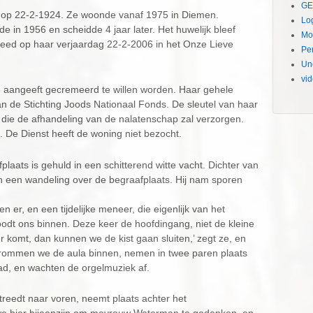
GE
op 22-2-1924. Ze woonde vanaf 1975 in Diemen.
Lo
e in 1956 en scheidde 4 jaar later. Het huwelijk bleef
Mo
eed op haar verjaardag 22-2-2006 in het Onze Lieve
Pe
Un
vi
e aangeeft gecremeerd te willen worden. Haar gehele
n de Stichting Joods Nationaal Fonds. De sleutel van haar
, die de afhandeling van de nalatenschap zal verzorgen.
en. De Dienst heeft de woning niet bezocht.
plaats is gehuld in een schitterend witte vacht. Dichter van
n een wandeling over de begraafplaats. Hij nam sporen
er, en een tijdelijke meneer, die eigenlijk van het
noodt ons binnen. Deze keer de hoofdingang, niet de kleine
er komt, dan kunnen we de kist gaan sluiten,’ zegt ze, en
n drommen we de aula binnen, nemen in twee paren plaats
pad, en wachten de orgelmuziek af.
er treedt naar voren, neemt plaats achter het