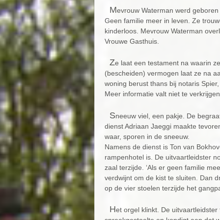
M
evrouw Waterman werd geboren 
Geen familie meer in leven. Ze trouwd
kinderloos. Mevrouw Waterman overl
Vrouwe Gasthuis.
Z
e laat een testament na waarin z
(bescheiden) vermogen laat ze na aa
woning berust thans bij notaris Spier
Meer informatie valt niet te verkrijg
S
neeuw viel, een pakje. De begraaf
dienst Adriaan Jaeggi maakte tevore
waar, sporen in de sneeuw.
Namens de dienst is Ton van Bokhoven 
rampenhotel is. De uitvaartleidster 
zaal terzijde. ‘Als er geen familie me
verdwijnt om de kist te sluiten. Da
op de vier stoelen terzijde het gang
H
et orgel klinkt. De uitvaartleidst