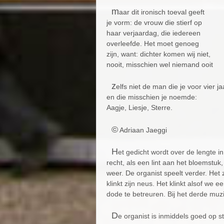
m
aar dit ironisch toeval geeft
je vorm: de vrouw die stierf op
haar verjaardag, die iedereen
overleefde. Het moet genoeg
zijn, want: dichter komen wij niet,
nooit, misschien wel niemand ooit
z
elfs niet de man die je voor vier ja
en die misschien je noemde:
Aagje, Liesje, Sterre.
©
Adriaan Jaeggi
H
et gedicht wordt over de lengte i
recht, als een lint aan het bloemstuk,
weer. De organist speelt verder. Het 
klinkt zijn neus. Het klinkt alsof 
dode te betreuren. Bij het derde muzi
D
e organist is inmiddels goed op