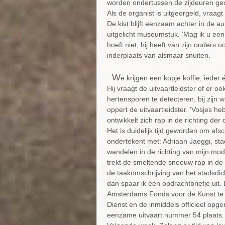
worden ondertussen de zijdeuren ge
Als de organist is uitgeorgeld, vraagt
De kist blijft eenzaam achter in de a
uitgelicht museumstuk. ‘Mag ik u een
hoeft niet, hij heeft van zijn ouders 
inderplaats van alsmaar snuiten.
W
e krijgen een kopje koffie, ieder
Hij vraagt de uitvaartleidster of er 
hertensporen te detecteren, bij zijn 
oppert de uitvaartleidster. ‘Vosjes 
ontwikkelt zich rap in de richting der
Het is duidelijk tijd geworden om af
ondertekent met: Adriaan Jaeggi, sta
wandelen in de richting van mijn modd
trekt de smeltende sneeuw rap in de 
de taakomschrijving van het stadsdich
dan spaar ik één opdrachtbriefje uit. 
Amsterdams Fonds voor de Kunst te
Dienst en de inmiddels officieel opg
eenzame uitvaart nummer 54 plaats. 