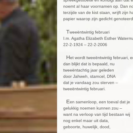
spreekgestoelte en kondigt aan dat
noemt al haar voornamen op. Dan nod
terzijde van de kist staan, wrijft zijn 
papier waarop zijn gedicht genoteerd 
T
weeëntwintig februari
I.m. Agatha Elizabeth Esther Waterm
22-2-1924 – 22-2-2006
H
et wordt tweeëntwintig februari, e
dan blijkt dat is bepaald, nu
tweeëntachtig jaar geleden
door Jahweh, stamcel, DNA
dat je vandaag zou sterven –
tweeëntwintig februari.
E
en samenloop, een toeval dat je
gelukkig noemen kunnen zou –
want na verloop van tijd bestaan wij
nog enkel maar uit data,
geboorte, huwelijk, dood,