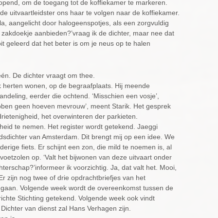
opend, om de toegang tot de koffiekamer te markeren.
 de uitvaartleidster ons haar te volgen naar de koffiekamer.
ula, aangelicht door halogeenspotjes, als een zorgvuldig
 zakdoekje aanbieden?’vraag ik de dichter, maar nee dat
ooit geleerd dat het beter is om je neus op te halen
 één. De dichter vraagt om thee.
ook herten wonen, op de begraafplaats. Hij meende
wandeling, eerder die ochtend. ‘Misschien een vosje’,
hebben geen hoeven mevrouw’, meent Starik. Het gesprek
 drietenigheid, het overwinteren der parkieten.
scheid te nemen. Het register wordt getekend. Jaeggi
dsdichter van Amsterdam. Dit brengt mij op een idee. We
erige fiets. Er schijnt een zon, die mild te noemen is, al
voetzolen op. ‘Valt het bijwonen van deze uitvaart onder
terschap?’informeer ik voorzichtig. Ja, dat valt het. Mooi,
Er zijn nog twee of drie opdrachtbriefjes van het
 gaan. Volgende week wordt de overeenkomst tussen de
erichte Stichting getekend. Volgende week ook vindt
Dichter van dienst zal Hans Verhagen zijn.