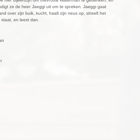
 we hier bijeenzijn om mevrouw Waterman te gedenken, en
igt ze de heer Jaeggi uit om te spreken. Jaeggi gaat
hand over zijn buik, kucht, haalt zijn neus op, streelt het
staat, en leest dan.
an
n