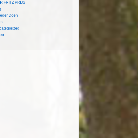
R FRITZ PRIJS
g
eder Doen
rs
categorized
deo